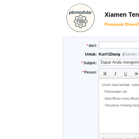
Xiamen Teng
Pemasok Diverif
dari:
Untuk:
KunYiZhang
(
Xiamen T
Subjek:
Pesan:
Pesan Anda harus antara 20-3