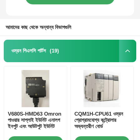
আমাদের কাছ থেকে অন্যান্য বিভাগগুলি
(19)
ওম্রন পিএলসি পার্টস
V680S-HMD63 Omron
CQM1H-CPU61 ওম্রন
পাওয়ার সাপ্লাই ইউনিট এনালগ
প্রোগ্রামযোগ্য কন্ট্রোলার
ইনপুট এবং আউটপুট ইউনিট
অভ্যন্তরীণ বোর্ড