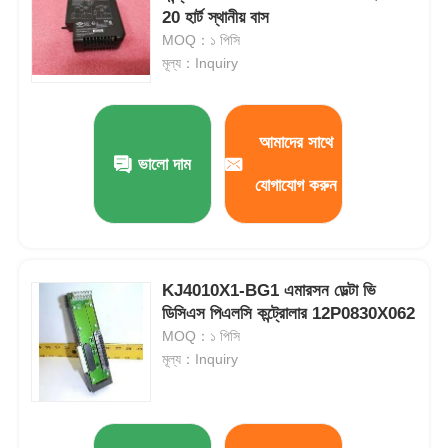
20 হার্ট স্থানীয় বাস
MOQ：১ পিসি
মূল্য：Inquiry
আমাদের সাথে
ভালো দাম
যোগাযোগ করুন
KJ4010X1-BG1 এমারসন ডেল্টা ভি
ডিসিএস পিএলসি কন্ট্রোলার 12P0830X062
বাড়ি
MOQ：১ পিসি
মূল্য：Inquiry
পণ্য
আমাদের সম্পর্কে