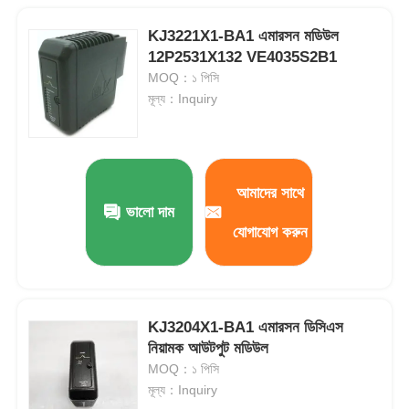
KJ3221X1-BA1 এমারসন মডিউল
12P2531X132 VE4035S2B1
MOQ：১ পিসি
মূল্য：Inquiry
আমাদের সাথে
ভালো দাম
যোগাযোগ করুন
KJ3204X1-BA1 এমারসন ডিসিএস
নিয়ামক আউটপুট মডিউল
MOQ：১ পিসি
মূল্য：Inquiry