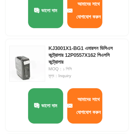
আমাদের সাথে
ভালো দাম
যোগাযোগ করুন
কারখানা ভ্রমণ
মান নিয়ন্ত্রণ
KJ3001X1-BG1 এমারসন ডিসিএস
কন্ট্রোলার 12P0557X162 পিএলসি
আমাদের সাথে যোগাযোগ করুন
কন্ট্রোলার
MOQ：১ পিসি
উদ্ধৃতির জন্য আবেদন
মূল্য：Inquiry
ওম্রন পিএলসি পার্টস
আমাদের সাথে
ভালো দাম
অ্যালেন ব্র্যাডলি পিএলসি পার্টস
যোগাযোগ করুন
সিমেন্স পিএলসি অংশ