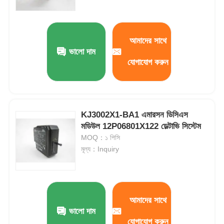
আমাদের সাথে
ভালো দাম
যোগাযোগ করুন
KJ3002X1-BA1 এমারসন ডিসিএস
মডিউল 12P06801X122 ডেল্টাভি সিস্টেম
MOQ：১ পিসি
মূল্য：Inquiry
আমাদের সাথে
ভালো দাম
যোগাযোগ করুন