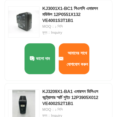
KJ3001X1-BC1 পিএলসি এমারসন
ইয়োকোগাওয়া স্টারডম পিএলসি
মডিউল 12P0551X132
VE4001S3T1B1
MOQ：১ পিসি
হিমা সেফটি পিএলসি
মূল্য：Inquiry
ফক্সবোরো পিএলসি
আমাদের সাথে
ভালো দাম
আইসিএস ট্রিপলেক্স পিএলসি
যোগাযোগ করুন
উডওয়ার্ড পিএলসি
KJ3209X1-BA1 এমারসন ডিসিএস
স্নাইডার পিএলসি মডিউল
কন্ট্রোলার স্মার্ট সুইচ 12P3905X012
VE4002S2T1B1
MOQ：১ পিসি
জিই ফ্যানুক মডিউল
মূল্য：Inquiry