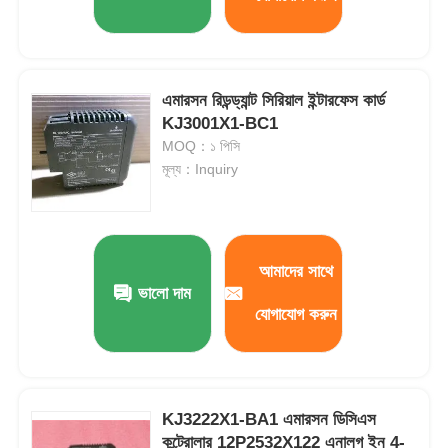
এমারসন রিডন্ড্যান্ট সিরিয়াল ইন্টারফেস কার্ড
KJ3001X1-BC1
MOQ：১ পিসি
মূল্য：Inquiry
আমাদের সাথে
ভালো দাম
যোগাযোগ করুন
KJ3222X1-BA1 এমারসন ডিসিএস
কন্ট্রোলার 12P2532X122 এনালগ ইন 4-