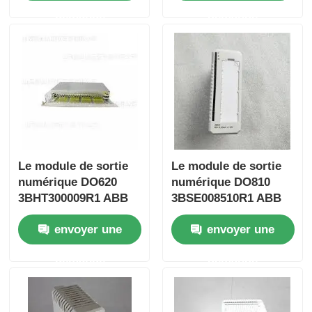
demande
demande
Visite de l'usine
Contrôle qualité
Contactez-nous
Le module de sortie
Le module de sortie
Demandez un devis
numérique DO620
numérique DO810
3BHT300009R1 ABB
3BSE008510R1 ABB
Pièces API Omron
envoyer une
envoyer une
demande
demande
Pièces de commande automatique Allen Bradley
Pièces PLC Siemens