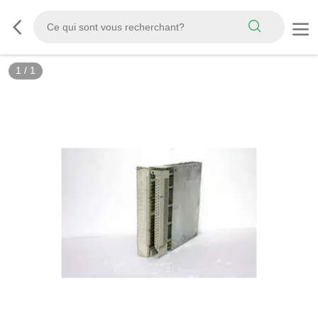
1
/
1