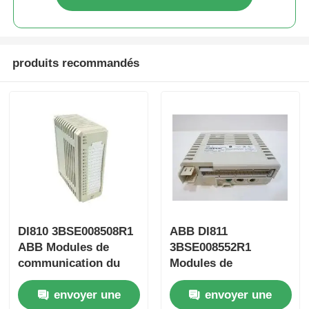
produits recommandés
Accueil
DI810 3BSE008508R1
ABB DI811
ABB Modules de
3BSE008552R1
Produits
communication du
Modules de
contrôleur DCS
communication -
envoyer une
envoyer une
Interfaces de bus
Interfaces de bus
À propos de nous