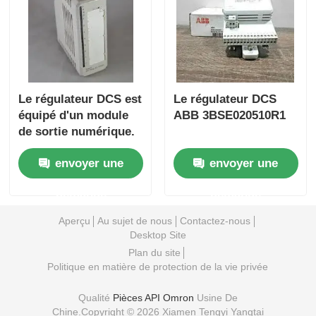
Yokogawa Stardom PLC est une société
Hima Sécurité Plc
Le régulateur DCS est
Le régulateur DCS
équipé d'un module
ABB 3BSE020510R1
Foxboro PLC
de sortie numérique.
envoyer une
envoyer une
PLC d'ICS Triplex
demande
demande
PLC de Woodward
Aperçu
Au sujet de nous
Contactez-nous
Desktop Site
Plan du site
Module de PLC de Schneider
Politique en matière de protection de la vie privée
Qualité
Pièces API Omron
Usine De
Module de génie Fanuc
Chine.Copyright © 2026 Xiamen Tengyi Yangtai