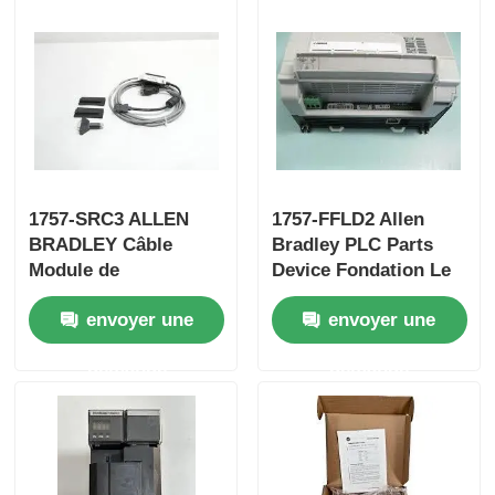
Yokogawa Stardom PLC est une société
Hima Sécurité Plc
Foxboro PLC
1757-SRC3 ALLEN
1757-FFLD2 Allen
BRADLEY Câble
Bradley PLC Parts
PLC d'ICS Triplex
Module de
Device Fondation Le
redondance CLX Neuf
dispositif de liaison
envoyer une
envoyer une
en boîte
du bus de terrain
PLC de Woodward
demande
demande
Module de PLC de Schneider
Module de génie Fanuc