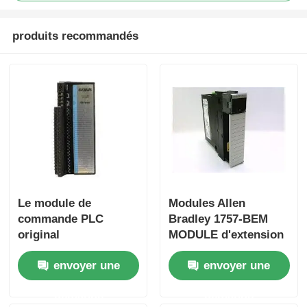
produits recommandés
Visite de l'usine
Contrôle qualité
Contactez-nous
Demandez un devis
Le module de
Modules Allen
Pièces API Omron
commande PLC
Bradley 1757-BEM
original
MODULE d'extension
de batterie Expédition
Pièces de commande automatique Allen Bradley
envoyer une
envoyer une
rapide
demande
demande
Pièces PLC Siemens