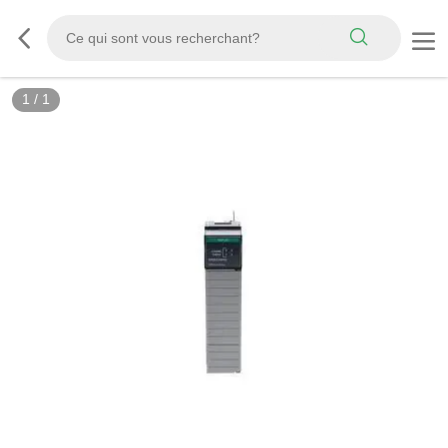
1
/
1