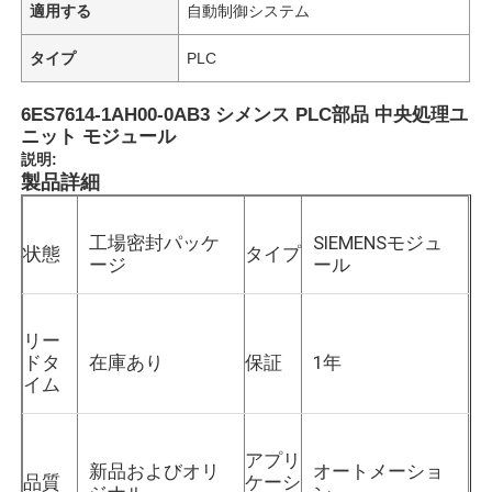
適用する
自動制御システム
タイプ
PLC
6ES7614-1AH00-0AB3 シメンス PLC部品 中央処理ユ
ニット モジュール
説明:
製品詳細
工場密封パッケ
SIEMENSモジュ
状態
タイプ
ージ
ール
リー
ドタ
在庫あり
保証
1年
イム
アプリ
新品およびオリ
オートメーショ
品質
ケーシ