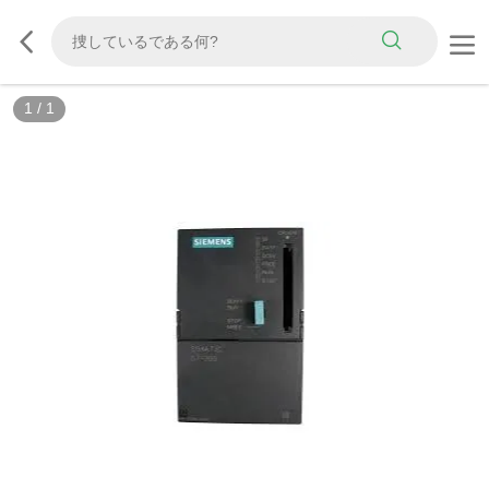
1
/
1