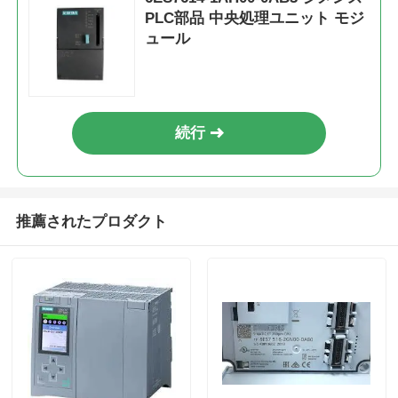
PLC部品 中央処理ユニット モジ
ュール
工場見学
品質管理
続行
お問い合わせ
引金 を 求め て ください
推薦されたプロダクト
オムロンPLC部品
アレン・ブラッドリー PLCパーツ
シメンス PLC部品