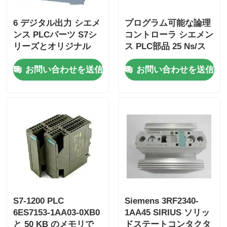
6 デジタル出力 シエメ
プログラム可能な論理
ヨコガワ・スタードム
ンス PLCパーツ S7シ
コントローラ シエメン
リーズとオリジナル
ス PLC部品 25 Ns/ス
テップ CPU速度と 2
ひま安全株式会社
お問い合わせを送信
お問い合わせを送信
アナログ入力
フォックスボロ PLC
ICS Triplex PLC
Woodward plc
シュナイダーPLCモジュール
S7-1200 PLC
Siemens 3RF2340-
6ES7153-1AA03-0XB0
1AA45 SIRIUS ソリッ
Ge Fanuc モジュール
と 50 KB のメモリで
ドステートコンタクタ