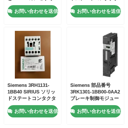
産業自動化が容易にな
お問い合わせを送信
お問い合わせを送信
りました
ベントリー・ネバダ・モジュール
プロソフト通信モジュール
ABB DCS コントローラー
ハニーウェル DCS コントローラー
Siemens 3RH1131-
Siemens 部品番号
エマーソン DCS コントローラー
1BB40 SIRIUS ソリッ
3RK1301-1BB00-0AA2
ドステートコンタクタ
ブレーキ制御モジュー
ル用電磁始動器
お問い合わせを送信
お問い合わせを送信