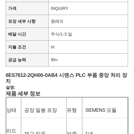
가격
INQUIRY
포장 세부 사항
원래의
배달 시간
주식/1-3 일
지불 조건
t/t
공급 능력
99+
6ES7612-2QH00-0AB4 시멘스 PLC 부품 중앙 처리 장
치
설명:
제품 세부 정보
상태
공장 밀봉 포장
유형
SIEMENS 모듈
리드
재고 있음
보증
1년