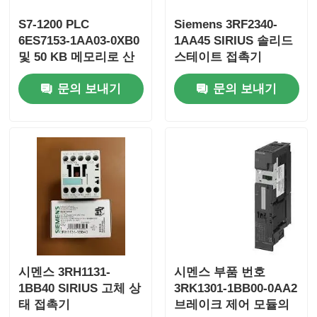
S7-1200 PLC
Siemens 3RF2340-
요코가와 스타덤 PLC
6ES7153-1AA03-0XB0
1AA45 SIRIUS 솔리드
및 50 KB 메모리로 산
스테이트 접촉기
업 자동화가 간편화되
히마 세이프티 PLC
문의 보내기
문의 보내기
었습니다.
폭스보로 PLC
ICS 3중 PLC
우드워드 plc
쉐나이더 PLC 모듈
시멘스 3RH1131-
시멘스 부품 번호
1BB40 SIRIUS 고체 상
3RK1301-1BB00-0AA2
태 접촉기
브레이크 제어 모듈의
Ge Fanuc 모듈