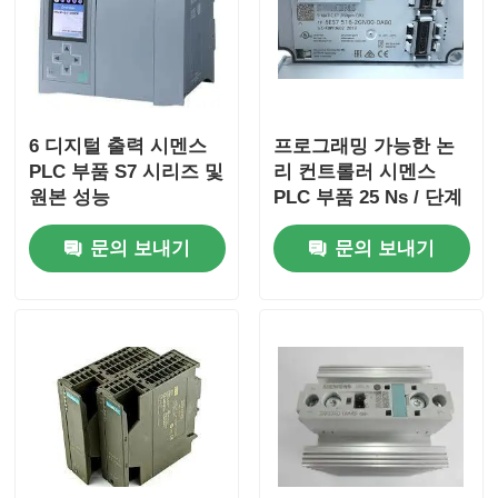
공장 투어
품질 관리
6 디지털 출력 시멘스
프로그래밍 가능한 논
PLC 부품 S7 시리즈 및
리 컨트롤러 시멘스
원본 성능
PLC 부품 25 Ns / 단계
문의하기
CPU 속도와 2 개의 아
문의 보내기
문의 보내기
날로그 입력
견적 요청
오므론 PLC 부품
앨런 브래들리 PLC 부품
시멘스 PLC 부품