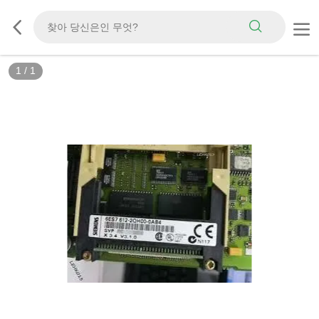
1
/
1