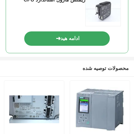
کارخانه تور
کنترل کیفیت
ادامه هید
تماس با ما
محصولات توصیه شده
درخواست نقل قول
قطعات PLC Omron
قطعات PLC آلن بردلی
قطعات PLC زیمنس