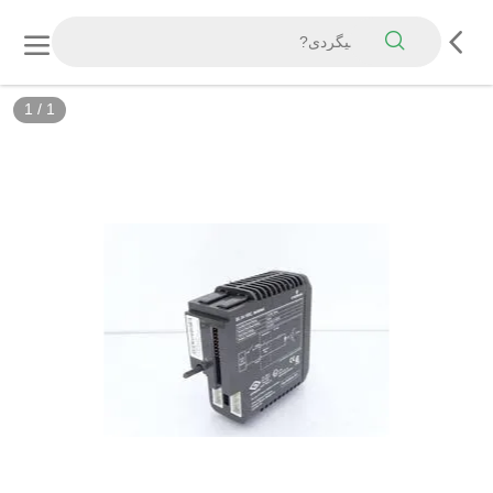
1
/
1