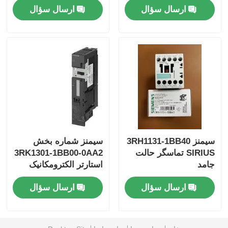
ارسال سؤال
ارسال سؤال
ماژول بنتلی نوادا
ماژول ارتباطات پروسوفت
کنترل کننده DCS ABB
کنترل کننده Honeywell DCS
سیمنز 3RH1131-1BB40
سیمنز شماره بخش
SIRIUS تماسگر حالت
3RK1301-1BB00-0AA2
کنترل کننده DCS امرسون
جامد
استارتر الکترومکانیک
برای ماژول کنترل ترمز
ارسال سؤال
ارسال سؤال