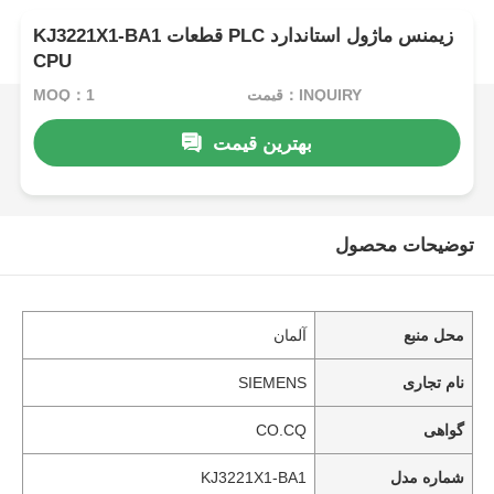
KJ3221X1-BA1 قطعات PLC زیمنس ماژول استاندارد
CPU
قیمت：INQUIRY
MOQ：1
بهترین قیمت
توضیحات محصول
محل منبع
آلمان
نام تجاری
SIEMENS
گواهی
CO.CQ
شماره مدل
KJ3221X1-BA1