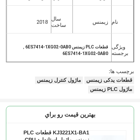
سال
نام
زیمنس
2018
ساخت
,
ویژگی
قطعات PLC زیمنس 6ES7414-1XG02-0AB0
برجسته
6ES7414-1XG02-0AB0
برچسب ها:
قطعات یدکی زیمنس
ماژول کنترل زیمنس
ماژول PLC زیمنس
خانه
بهترين قيمت رو براي
محصولات
KJ3221X1-BA1 قطعات PLC
دربارهی ما
زیمنس ماژول استاندارد CPU