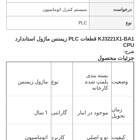
درخواست
سیستم کنترل اتوماسیون
نوع
PLC
KJ3221X1-BA1 قطعات PLC زیمنس ماژول استاندارد
CPU
شرح:
جزئیات محصول
بسته بندی
وضعیت
پلمپ شده
نوع
ماژول زیمنس
کارخانه
زمان
موجود در انبار
گارانتی
1 سال
تحویل
کیفیت
نو و اصلی
کاربرد
اتوماسیون