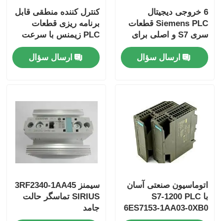
6 خروجی دیجیتال
کنترل کننده منطقی قابل
Siemens PLC قطعات
برنامه ریزی قطعات
شرکت یوکوگاوا استاردوم
سری S7 و اصلی برای
PLC زیمنس با سرعت
عملکرد
25 Ns / مرحله CPU و 2
ارسال سؤال
ارسال سؤال
Hima Safety PLC
ورودی آنالوگ
فاکسبورو پی ال سی
ICS Triplex PLC
PLC وودوارد
ماژول PLC شنایدر
اتوماسیون صنعتی آسان
سیمنز 3RF2340-1AA45
با S7-1200 PLC
SIRIUS تماسگر حالت
6ES7153-1AA03-0XB0
جامد
ماژول GE Fanuc
و حافظه 50 کیلوبایتی