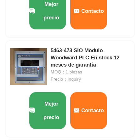
Mejor
Contacto
precio
Recorrido por la fábrica
Control de Calidad
5463-473 SIO Modulo
Woodward PLC En stock 12
Contáctenos
meses de garantía
MOQ：1 piezas
Solicitar una cita
Precio：Inquiry
Piezas de PLC Omron
Mejor
Contacto
Componentes de las PLC de Allen Bradley
precio
Partes de PLC de Siemens