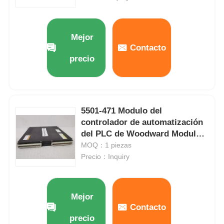
Módulo Bently Nevada
Mejor
Contacto
Módulo de comunicación de Prosoft
precio
Controlador DCS de ABB
5501-471 Modulo del
Control DCS de Honeywell
controlador de automatización
del PLC de Woodward Modulo
del PLC del DCS
MOQ：1 piezas
Control DCS de Emerson
Precio：Inquiry
Mejor
Contacto
precio