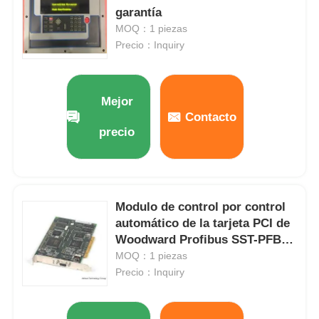
garantía
MOQ：1 piezas
Precio：Inquiry
Mejor
Contacto
precio
Modulo de control por control
automático de la tarjeta PCI de
En casa
Woodward Profibus SST-PFB3-
PCI
MOQ：1 piezas
Productos
Precio：Inquiry
Sobre nosotros