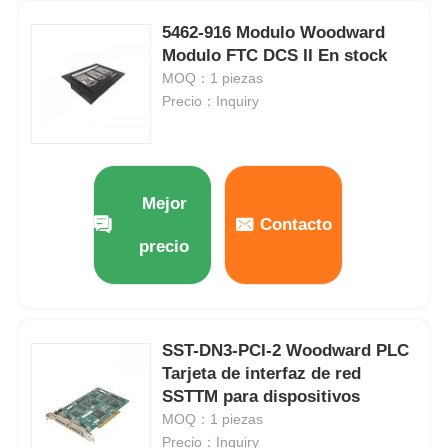
5462-916 Modulo Woodward
Yokogawa Stardom PLC fue fundada en
Modulo FTC DCS II En stock
MOQ：1 piezas
Precio：Inquiry
hima seguridad plc
Foxboro PLC
Mejor
Contacto
PLC triple del ICS
precio
Plc de Woodward
SST-DN3-PCI-2 Woodward PLC
Módulo del PLC de Schneider
Tarjeta de interfaz de red
SSTTM para dispositivos
MOQ：1 piezas
Módulo Ge Fanuc
Precio：Inquiry