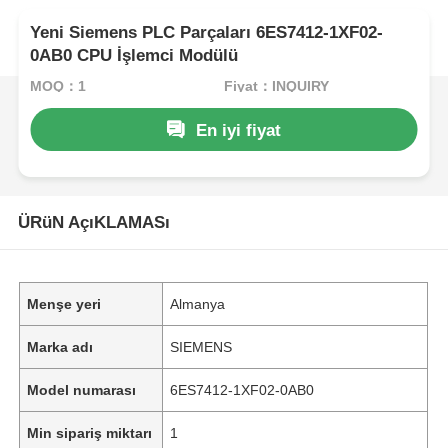
Yeni Siemens PLC Parçaları 6ES7412-1XF02-
0AB0 CPU İşlemci Modülü
MOQ：1
Fiyat：INQUIRY
En iyi fiyat
ÜRüN AçıKLAMASı
Menşe yeri
Almanya
Marka adı
SIEMENS
Model numarası
6ES7412-1XF02-0AB0
Min sipariş miktarı
1