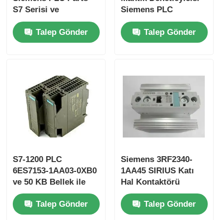
S7 Serisi ve
Siemens PLC
Performans için
Parçaları 25 Ns / adım
Fabrika turu
Talep Gönder
Talep Gönder
Orijinal
CPU Hız ve 2 Analog
Giriş
Kalite kontrol
Bize ulaşın
Teklif isteği
Omron PLC Parçaları
S7-1200 PLC
Siemens 3RF2340-
6ES7153-1AA03-0XB0
1AA45 SIRIUS Katı
ve 50 KB Bellek ile
Hal Kontaktörü
Allen Bradley PLC Parçaları
Endüstriyel
Talep Gönder
Talep Gönder
Otomasyon Kolaylaştı
Siemens PLC Parçaları