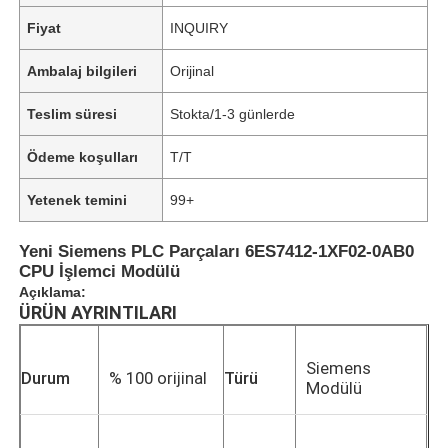
Fiyat
INQUIRY
Ambalaj bilgileri
Orijinal
Teslim süresi
Stokta/1-3 günlerde
Ödeme koşulları
T/T
Yetenek temini
99+
Yeni Siemens PLC Parçaları 6ES7412-1XF02-0AB0
CPU İşlemci Modülü
Açıklama:
ÜRÜN AYRINTILARI
Siemens
Durum
% 100 orijinal
Türü
Modülü