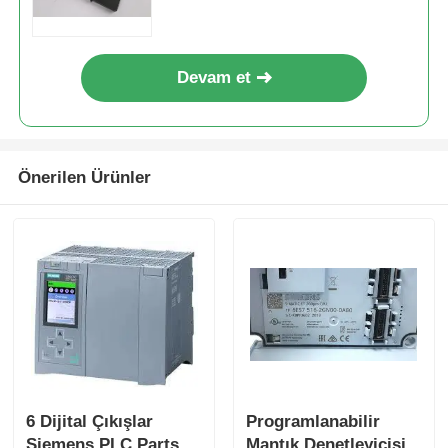
Devam et
Önerilen Ürünler
Ana sayfa
Ürünler
6 Dijital Çıkışlar
Programlanabilir
Hakkımızda
Siemens PLC Parts
Mantık Denetleyicisi