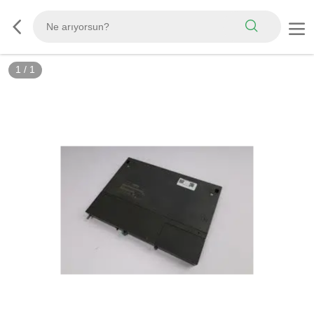
1
/
1