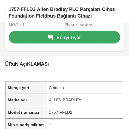
1757-FFLD2 Allen Bradley PLC Parçaları Cihaz
Foundation Fieldbus Bağlantı Cihazı
MOQ：1
Fiyat：Inquiry
En iyi fiyat
ÜRüN AçıKLAMASı
Menşe yeri
Amerika
Marka adı
ALLEN BRADLEY
Model numarası
1757-FFLD2
Min sipariş miktarı
1