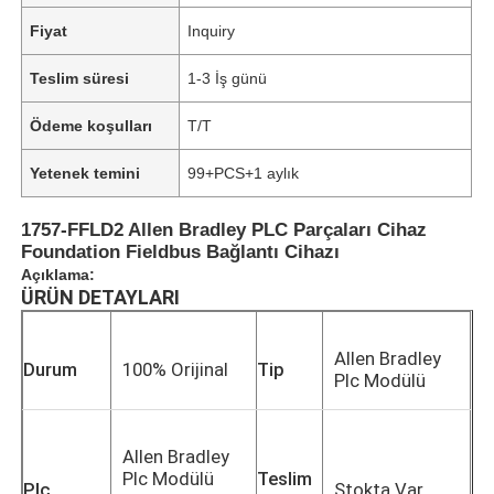
Fiyat
Inquiry
Teslim süresi
1-3 İş günü
Ödeme koşulları
T/T
Yetenek temini
99+PCS+1 aylık
1757-FFLD2 Allen Bradley PLC Parçaları Cihaz
Foundation Fieldbus Bağlantı Cihazı
Açıklama:
ÜRÜN DETAYLARI
Allen Bradley
Durum
100% Orijinal
Tip
Plc Modülü
Allen Bradley
Plc Modülü
Teslim
Plc
Stokta Var