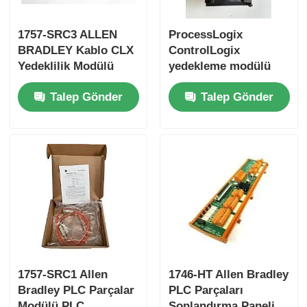
1757-SRC3 ALLEN
ProcessLogix
Yokogawa Stardom PLC
BRADLEY Kablo CLX
ControlLogix
Yedeklilik Modülü
yedekleme modülü
Hima Güvenlik A.Ş.
Sıfır Kutusunda
1757-SRM
Talep Gönder
Talep Gönder
Foxboro PLC
ICS Üçlü PLC
Woodward PLC
Schneider PLC Modülü
1757-SRC1 Allen
1746-HT Allen Bradley
Bradley PLC Parçalar
PLC Parçaları
GE Fanuc Modülü
Modülü PLC
Sonlandırma Paneli