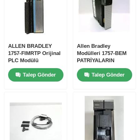
Fabrika turu
Kalite kontrol
ALLEN BRADLEY
Allen Bradley
1757-FIMRTP Orijinal
Modülleri 1757-BEM
Bize ulaşın
PLC Modülü
PATRİYALARIN
EKSTENSIYON
Talep Gönder
Talep Gönder
MODULERİ Hızlı
Teklif isteği
nakliye
Omron PLC Parçaları
Allen Bradley PLC Parçaları
Siemens PLC Parçaları