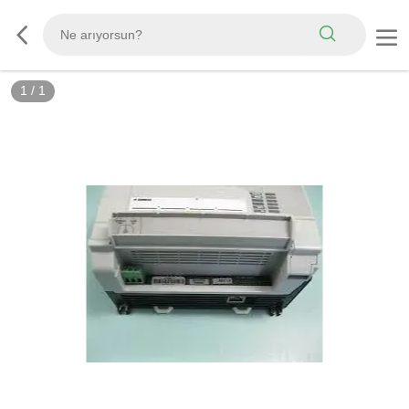
1
/
1