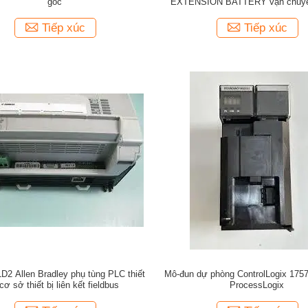
gốc
EXTENSION BATTERY vận chuyể
chóng
Tiếp xúc
Tiếp xúc
D2 Allen Bradley phụ tùng PLC thiết
Mô-đun dự phòng ControlLogix 17
 cơ sở thiết bị liên kết fieldbus
ProcessLogix