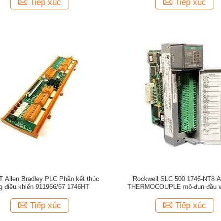
Tiếp xúc
Tiếp xúc
T Allen Bradley PLC Phần kết thúc
Rockwell SLC 500 1746-NT8 A
g điều khiển 911966/67 1746HT
THERMOCOUPLE mô-đun đầu 
Tiếp xúc
Tiếp xúc