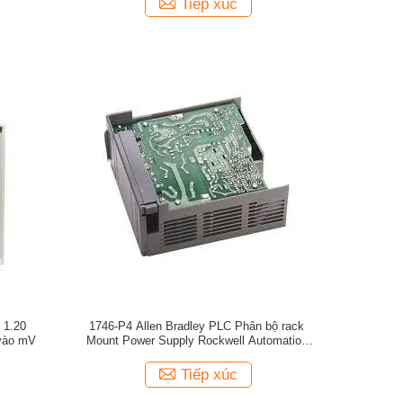
Tiếp xúc
 1.20
1746-P4 Allen Bradley PLC Phân bộ rack
vào mV
Mount Power Supply Rockwell Automation
Controller
Tiếp xúc