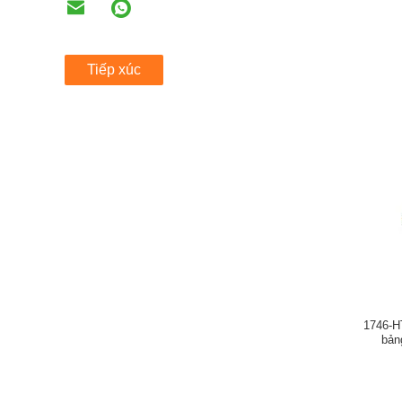
Tiếp xúc
1746-H
bản