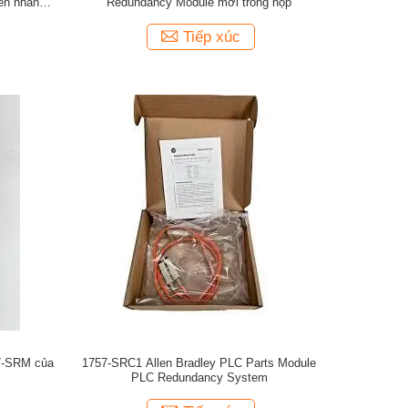
n nhanh
Redundancy Module mới trong hộp
Tiếp xúc
57-SRM của
1757-SRC1 Allen Bradley PLC Parts Module
PLC Redundancy System