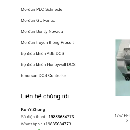
Mô-đun PLC Schneider
Mô-đun GE Fanuc
Mô-đun Bently Nevada
Mô-đun truyền thông Prosoft
Bộ điều khiển ABB DCS
Bộ điều khiển Honeywell DCS
Emerson DCS Controller
Liên hệ chúng tôi
KunYiZhang
1757-FFL
Số điện thoại :
19835684773
bị
WhatsApp :
+19835684773