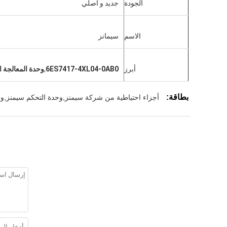
الجودة
جديد و أصلي
الاسم
سيمانز
أبرز
6ES7417-4XL04-0AB0
,
وحدة المعالجة المركزية AB0
بطاقة:
أجزاء احتياطية من شركة سيمنز,وحدة التحكم سيمنز