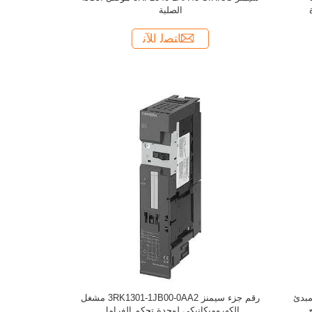
الصلبة
ﺎﺘﺼﻟ ﺍﻶﻧ
قم قطعة سيمنز 3RK1301-1GB00-0AA2 مبدئ
رقم جزء سيمنز 3RK1301-1JB00-0AA2 مشغل
الكهروميكانيكي لوحدة تحكم الفرامل