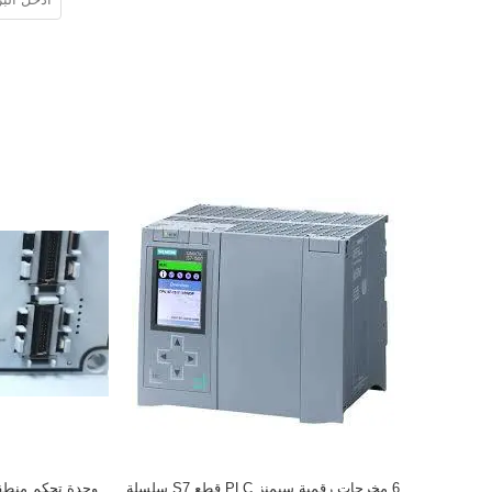
6 مخرجات رقمية سيمنز PLC قطع S7 سلسلة
وحدة تحكم منطقية