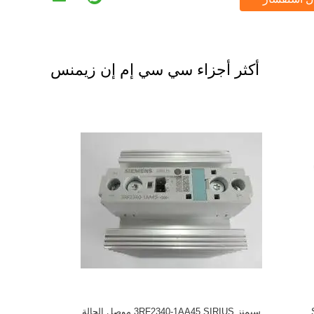
أكثر أجزاء سي سي إم إن زيمنس
S
سيمنز 3RF2340-1AA45 SIRIUS موصل الحالة