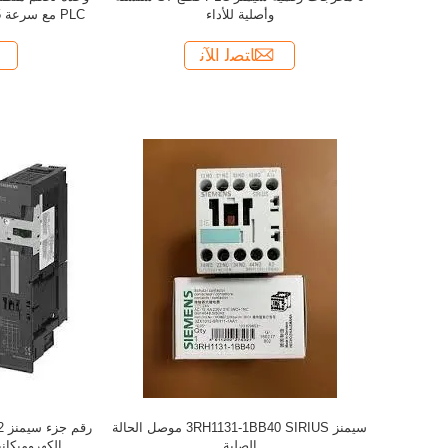
وأصلية للأداء
ﺎﺘﺼﻟ ﺍﻶﻧ
سيمنز 3RH1131-1BB40 SIRIUS موصل الحالة
الصلبة
الكهروميكان