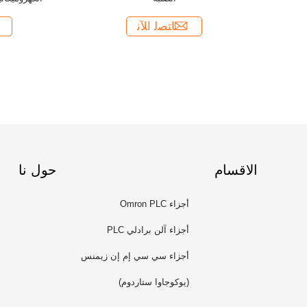
ﺎﺘﺼﻟ ﺍﻶﻧ
الاقسام
حول نا
أجزاء Omron PLC
أجزاء آلن برادلي PLC
أجزاء سي سي إم إن زيمنس
(يوكوجاوا ستاردوم)