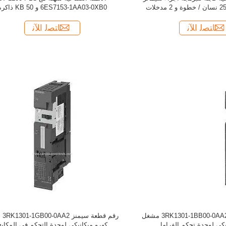
PLC مع سرعة 25 نسان / خطوة و 2 مدخلات
6ES7153-1AA03-0XB0 و 50 KB ذاكرة
تناظرية
ﺎﺘﺼﻟ ﺍﻶﻧ
ﺎﺘﺼﻟ ﺍﻶﻧ
رقم جزء سيمنز 3RK1301-1BB00-0AA2 مشغل
ر
يكي لوحدة تحكم الفرامل
كهرو ميكانيكي لوحدة التحكم في المكابح