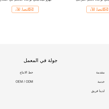
ﺎﺘﺼﻟ ﺍﻶﻧ
ﺎﺘﺼﻟ ﺍﻶﻧ
جولة في المعمل
مقدمة
خط الانتاج
خدمة
OEM / ODM
لدينا فريق