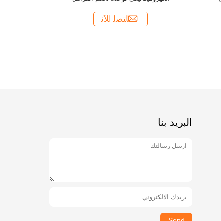
ﺎﺘﺼﻟ ﺍﻶﻧ
البريد بنا
Send