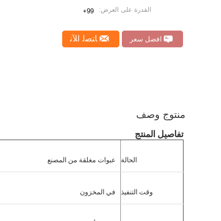
القدرة على العرض:
99+
ﺎﺘﺼﻟ ﺍﻶﻧ
افضل سعر
منتوج وصف
تفاصيل المنتج
الحالة
عبوات مغلقة من المصنع
وقت التنفيذ
في المخزون