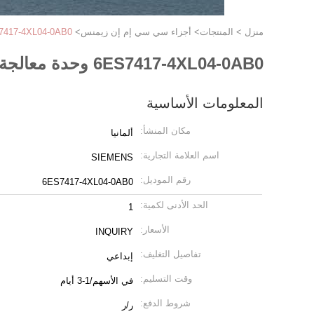
منزل
>
المنتجات
>
أجزاء سي سي إم إن زيمنس
>
6ES7417-4XL04-0AB0 وحدة معالجة وحدة المعالجة المركزية من
6ES7417-4XL04-0AB0 وحدة معالجة وحدة المعالجة المركزية من سيمنز الأصلية
المعلومات الأساسية
مكان المنشأ:
ألمانيا
اسم العلامة التجارية:
SIEMENS
رقم الموديل:
6ES7417-4XL04-0AB0
الحد الأدنى لكمية:
1
الأسعار:
INQUIRY
تفاصيل التغليف:
إبداعي
وقت التسليم:
في الأسهم/1-3 أيام
شروط الدفع:
ر/ر