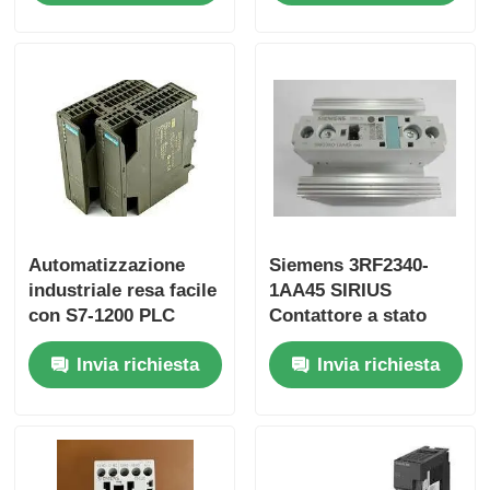
ingressi analogici
Yokogawa Stardom PLC
Hima Safety Plc
Foxboro SpA
Automatizzazione
Siemens 3RF2340-
SpA Triplex del ICS
industriale resa facile
1AA45 SIRIUS
con S7-1200 PLC
Contattore a stato
Plc di Woodward
6ES7153-1AA03-0XB0
solido
Invia richiesta
Invia richiesta
e 50 KB di memoria
Modulo dello SpA di Schneider
Modulo Ge Fanuc