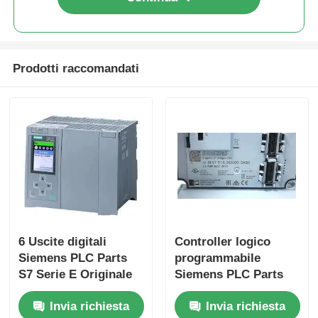
Visita alla fabbrica
Prodotti raccomandati
Controllo Qualità
Contattaci
Richiedi un preventivo
Componenti PLC Omron
6 Uscite digitali
Controller logico
Siemens PLC Parts
programmabile
Allen Bradley PLC Parts
S7 Serie E Originale
Siemens PLC Parts
Per prestazioni
con velocità di 25
Invia richiesta
Invia richiesta
Ns/step CPU e 2
Parti per PLC Siemens