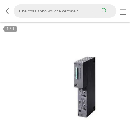
1
/
1