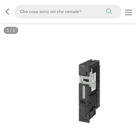
1
/
1