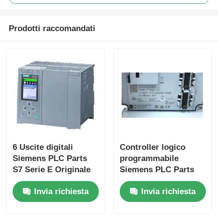
Visita alla fabbrica
Prodotti raccomandati
Controllo Qualità
Contattaci
Richiedi un preventivo
6 Uscite digitali
Controller logico
Componenti PLC Omron
Siemens PLC Parts
programmabile
S7 Serie E Originale
Siemens PLC Parts
Per prestazioni
con velocità di 25
Allen Bradley PLC Parts
Invia richiesta
Invia richiesta
Ns/step CPU e 2
ingressi analogici
Parti per PLC Siemens