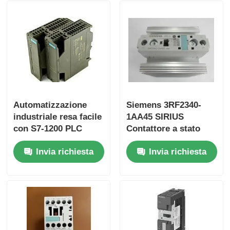
Yokogawa Stardom PLC
Hima Safety Plc
Foxboro SpA
Automatizzazione
Siemens 3RF2340-
industriale resa facile
1AA45 SIRIUS
SpA Triplex del ICS
con S7-1200 PLC
Contattore a stato
6ES7153-1AA03-0XB0
solido
Invia richiesta
Invia richiesta
e 50 KB di memoria
Plc di Woodward
Modulo dello SpA di Schneider
Modulo Ge Fanuc