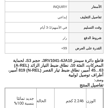
الأسعار
INQUIRY
تفاصيل التغليف
إبداعي
وقت التسليم
في الأسهم/1-3 أيام
شروط الدفع
ر/ر
القدرة على العرض
99+
قاطع دائرة سيمنز 3RV1041-4JA10، حجم S3، لحماية
المحركات، الفئة 10، نطاق ضبط التيار الزائد (A-REL)
45...63 أمبير، نطاق ضبط تيار القصر (N-REL) 819 أمبير،
أطراف توصيل لولبية
وصف:
تفاصيل المنتج
جديد تمامًا
الوزن
2.246 كجم
الحالة
بنسبة 100%