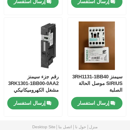
إرسال استفسار
إرسال استفسار
(يوكوجاوا ستاردوم)
هيما سيفتي بي ال سي
Foxboro PLC
ICS ثلاثي PLC
سيمنز 3RH1131-1BB40
رقم جزء سيمنز
SIRIUS موصل الحالة
3RK1301-1BB00-0AA2
وودورد PLC
الصلبة
مشغل الكهروميكانيكي
لوحدة تحكم الفرامل
إرسال استفسار
إرسال استفسار
وحدة شنايدر PLC
وحدة GE Fanuc
منزل
حول نا
اتصل بنا
Desktop Site