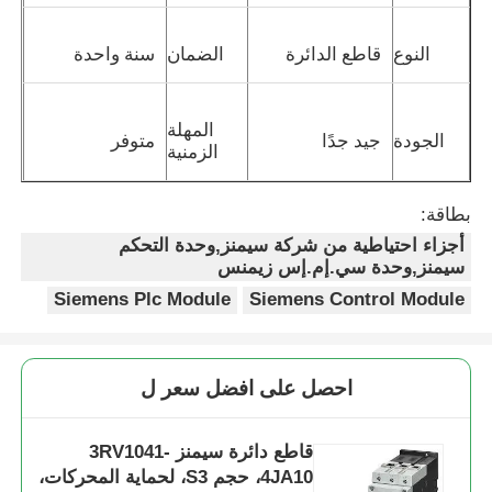
النوع
قاطع الدائرة
الضمان
سنة واحدة
المهلة
الجودة
جيد جدًا
متوفر
الزمنية
بطاقة:
أجزاء احتياطية من شركة سيمنز,وحدة التحكم
سيمنز,وحدة سي.إم.إس زيمنس
Siemens Plc Module
Siemens Control Module
احصل على افضل سعر ل
قاطع دائرة سيمنز 3RV1041-
4JA10، حجم S3، لحماية المحركات،