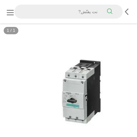
1
/
1