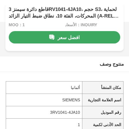
قاطع دائرة سيمنز 3RV1041-4JA10، حجم S3، لحماية
المحركات، الفئة 10، نطاق ضبط التيار الزائد (A-REL)
45...63 أمبير، نطاق ضبط تيار القصر (N-REL) 819
الأسعار：INQUIRY
MOQ：1
أمبير، أطراف توصيل لولبية
افضل سعر
منتوج وصف
مكان المنشأ
ألمانيا
اسم العلامة التجارية
SIEMENS
رقم الموديل
3RV1041-4JA10
الحد الأدنى لكمية
1