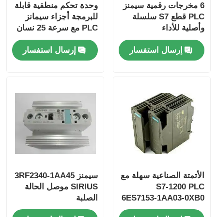
6 مخرجات رقمية سيمنز
وحدة تحكم منطقية قابلة
PLC قطع S7 سلسلة
للبرمجة أجزاء سيمانز
وأصلية للأداء
PLC مع سرعة 25 نسان
جولة في المعمل
/ خطوة و 2 مدخلات
إرسال استفسار
إرسال استفسار
تناظرية
ضبط الجودة
اتصل بنا
طلب اقتباس
أجزاء Omron PLC
الأتمتة الصناعية سهلة مع
سيمنز 3RF2340-1AA45
أجزاء آلن برادلي PLC
S7-1200 PLC
SIRIUS موصل الحالة
6ES7153-1AA03-0XB0
الصلبة
و 50 KB ذاكرة
أجزاء سي سي إم إن زيمنس