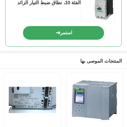
الفئة 10، نطاق ضبط التيار الزائد
(A-REL) 45...63 أمبير، نطاق ضبط
تيار القصر (N-REL) 819 أمبير،
أطراف توصيل لولبية
استمر
المنتجات الموصى بها
منزل
المنتجات
حول بنا