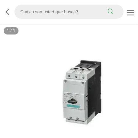
1
/
1