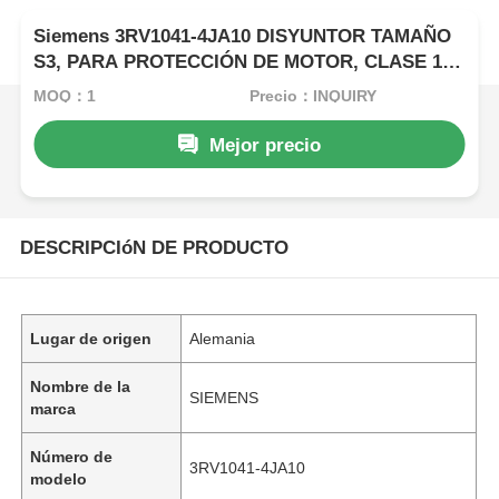
Siemens 3RV1041-4JA10 DISYUNTOR TAMAÑO
S3, PARA PROTECCIÓN DE MOTOR, CLASE 10,
A-REL. 45...63A, N-REL. 819A, BORNE DE
MOQ：1
Precio：INQUIRY
TORNILLO
Mejor precio
DESCRIPCIóN DE PRODUCTO
Lugar de origen
Alemania
Nombre de la
SIEMENS
marca
Número de
3RV1041-4JA10
modelo