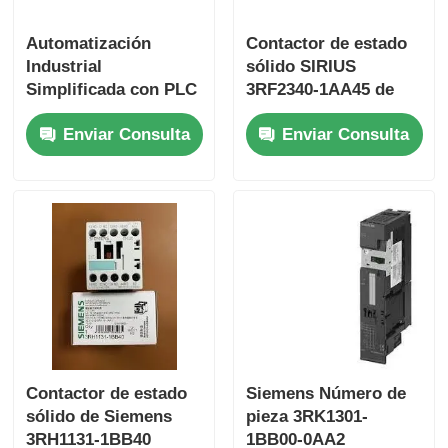
Automatización
Contactor de estado
Yokogawa Stardom PLC fue fundada en
Industrial
sólido SIRIUS
Simplificada con PLC
3RF2340-1AA45 de
S7-1200 6ES7153-
Siemens
hima seguridad plc
Enviar Consulta
Enviar Consulta
1AA03-0XB0 y 50 KB
de Memoria
Foxboro PLC
PLC triple del ICS
Plc de Woodward
Módulo del PLC de Schneider
Contactor de estado
Siemens Número de
sólido de Siemens
pieza 3RK1301-
Módulo Ge Fanuc
3RH1131-1BB40
1BB00-0AA2