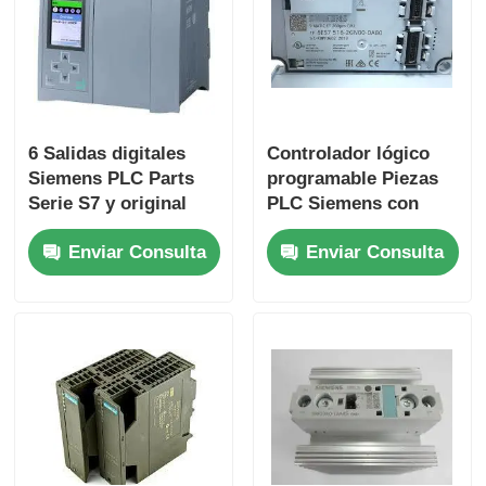
Recorrido por la fábrica
Control de Calidad
6 Salidas digitales
Controlador lógico
Siemens PLC Parts
programable Piezas
Contáctenos
Serie S7 y original
PLC Siemens con
para el rendimiento
velocidad de CPU de
Enviar Consulta
Enviar Consulta
25 Ns/paso y 2
Solicitar una cita
entradas analógicas
Piezas de PLC Omron
Componentes de las PLC de Allen Bradley
Partes de PLC de Siemens