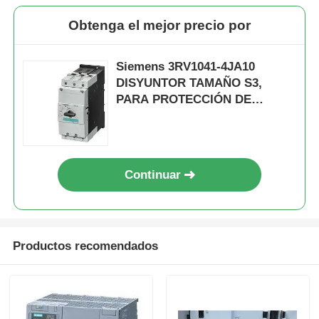
Obtenga el mejor precio por
Siemens 3RV1041-4JA10
DISYUNTOR TAMAÑO S3,
PARA PROTECCIÓN DE
MOTOR, CLASE 10, A-REL.
45...63A, N-REL. 819A, BORNE
DE TORNILLO
Continuar
En casa
Productos recomendados
Productos
Sobre nosotros