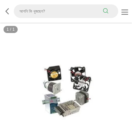
1
/
1