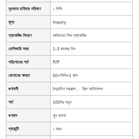
ন্যূনতম চাহিদার পরিমাণ
১ পিসি
মূল্য
Inquiry
প্যাকেজিং বিবরণ
অভিনেতা সিল প্যাকেজিং
ডেলিভারি সময়
1-3 কাজের দিন
পরিশোধের শর্ত
টি/টি
যোগানের ক্ষমতা
50+পিসি+1 মাস
গুণাবলী
বৈদ্যুতিন সরঞ্জাম 、 শিল্প অটোমেশন
শর্ত
100% নতুন
গুণমান
খুব ভালো
গ্যারান্টি
১ বছর