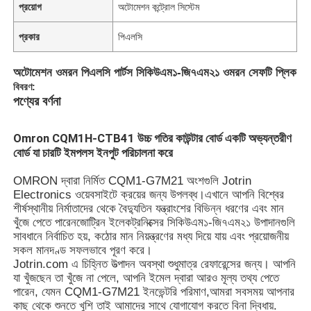
প্রয়োগ
অটোমেশন কন্ট্রোল সিস্টেম
প্রকার
পিএলসি
অটোমেশন ওমরন পিএলসি পার্টস সিকিউএম১-জি৭এম২১ ওমরন সেফটি প্লিক
বিবরণ:
পণ্যের বর্ণনা
Omron CQM1H-CTB41 উচ্চ গতির কাউন্টার বোর্ড একটি অভ্যন্তরীণ
বোর্ড যা চারটি ইমপলস ইনপুট পরিচালনা করে
OMRON দ্বারা নির্মিত CQM1-G7M21 অংশগুলি Jotrin
Electronics ওয়েবসাইটে ক্রয়ের জন্য উপলব্ধ।এখানে আপনি বিশ্বের
শীর্ষস্থানীয় নির্মাতাদের থেকে বৈদ্যুতিন যন্ত্রাংশের বিভিন্ন ধরণের এবং মান
খুঁজে পেতে পারেনজোট্রিন ইলেকট্রনিক্সের সিকিউএম১-জি৭এম২১ উপাদানগুলি
সাবধানে নির্বাচিত হয়, কঠোর মান নিয়ন্ত্রণের মধ্য দিয়ে যায় এবং প্রয়োজনীয়
সকল মানদণ্ড সফলভাবে পূরণ করে।
Jotrin.com এ চিহ্নিত উত্পাদন অবস্থা শুধুমাত্র রেফারেন্সের জন্য। আপনি
যা খুঁজছেন তা খুঁজে না পেলে, আপনি ইমেল দ্বারা আরও মূল্য তথ্য পেতে
পারেন, যেমন CQM1-G7M21 ইনভেন্টরি পরিমাণ,আমরা সবসময় আপনার
কাছ থেকে শুনতে খুশি তাই আমাদের সাথে যোগাযোগ করতে বিনা দ্বিধায়.