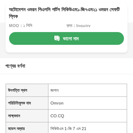
অটোমেশন ওমরন পিএলসি পার্টস সিকিউএম১-জি৭এম২১ ওমরন সেফটি
প্লিক
MOQ：১ পিসি
মূল্য：Inquiry
ভালো দাম
পণ্যের বর্ণনা
উৎপত্তি স্থল
জাপান
পরিচিতিমুলক নাম
Omron
সাক্ষ্যদান
CO.CQ
মডেল নম্বার
সিকিউএম 1-জি 7 এম 21