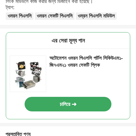
লিংক মডিউলে কাজ করার জন্য ডিজাইন করা হয়েছে।
ট্যাগ:
ওমরন পিএলসি
ওমরন সেফটি পিএলসি
ওম্রন পিএলসি মডিউল
কারখানা ভ্রমণ
মান নিয়ন্ত্রণ
এর সেরা মূল্য পান
আমাদের সাথে যোগাযোগ করুন
অটোমেশন ওমরন পিএলসি পার্টস সিকিউএম১-
জি৭এম২১ ওমরন সেফটি প্লিক
উদ্ধৃতির জন্য আবেদন
ওম্রন পিএলসি পার্টস
চালিয়ে
অ্যালেন ব্র্যাডলি পিএলসি পার্টস
সিমেন্স পিএলসি অংশ
প্রস্তাবিত পণ্য