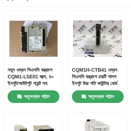
ইয়োকোগাওয়া স্টারডম পিএলসি
হিমা সেফটি পিএলসি
ফক্সবোরো পিএলসি
নতুন ওম্রন পিএলসি যন্ত্রাংশ
CQM1H-CTB41 ওম্রন
আইসিএস ট্রিপলেক্স পিএলসি
CQM1-LSE01 বক্সে, ৪০
পিএলসি যন্ত্রাংশ চারটি পালস
ইনপুট/আউটপুট পয়েন্ট সহ
ইনপুট উচ্চ গতি কাউন্টার বোর্ড
উডওয়ার্ড পিএলসি
অভ্যন্তরীণ
অনুসন্ধান পাঠান
অনুসন্ধান পাঠান
স্নাইডার পিএলসি মডিউল
জিই ফ্যানুক মডিউল