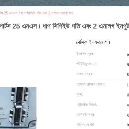
 পার্টস 25 এনএস / ধাপ সিপিইউ গতি এবং 2 এনালগ ইনপুট সহ
সি পার্টস 25 এনএস / ধাপ সিপিইউ গতি এবং 2 এনালগ ইনপু
বেসিক ইনফরমেশন
উৎপত্তি স্থল:
জা
পরিচিতিমুলক নাম:
মডেল নম্বার:
6
ন্যূনতম চাহিদার পরিমাণ:
1
মূল্য:
I
প্যাকেজিং বিবরণ:
ডেলিভারি সময়:
স
পরিশোধের শর্ত:
টি