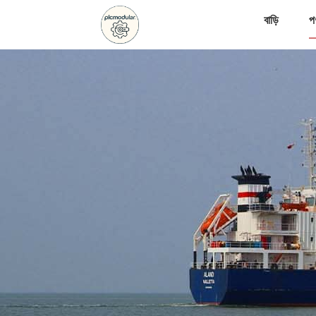
বাড়ি
প