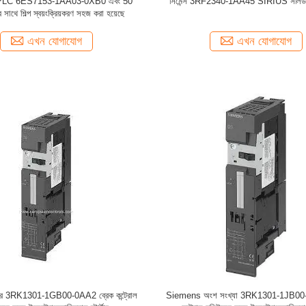
PLC 6ES7153-1AA03-0XB0 এবং 50
সিমেন্স 3RF2340-1AA45 SIRIUS সলিড স্টে
সাথে শিল্প স্বয়ংক্রিয়করণ সহজ করা হয়েছে
এখন যোগাযোগ
এখন যোগাযোগ
 নম্বর 3RK1301-1GB00-0AA2 ব্রেক কন্ট্রোল
Siemens অংশ সংখ্যা 3RK1301-1JB00-