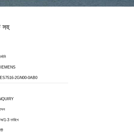
ট সহ
র্মানি
SIEMENS
ES7516-2GN00-0AB0
NQUIRY
আসল
্টক/1-3 তারিখে
/টি