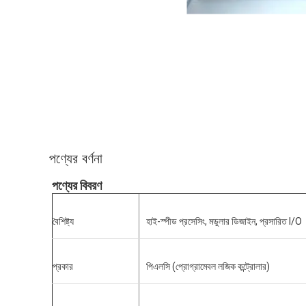
পণ্যের বর্ণনা
পণ্যের বিবরণ
বৈশিষ্ট্য
হাই-স্পীড প্রসেসিং, মডুলার ডিজাইন, প্রসারিত I/O
প্রকার
পিএলসি (প্রোগ্রামেবল লজিক কন্ট্রোলার)