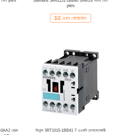
ট কন্টাক্টর
Siemens 3RH1131-1BB40 SIRIUS সলিড স্টেট
কন্টাক্টর
এখন যোগাযোগ
0AA2 ব্রেক
সিমেন্স 3RT1015-1BB41 7 এএমপি যোগাযোগকারী