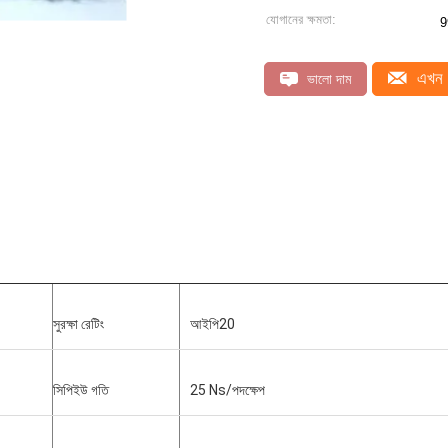
যোগানের ক্ষমতা:
9
এখন 
ভালো দাম
সুরক্ষা রেটিং
আইপি20
সিপিইউ গতি
25 Ns/পদক্ষেপ