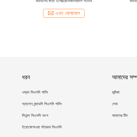
মডিউলের জন্য ইলেক্ট্রোমেকানিক্যাল স্টার্টার
মডিউল
এখন যোগাযোগ
ধরন
আমাদের সম্পর
ওম্রন পিএলসি পার্টস
ভূমিকা
অ্যালেন ব্র্যাডলি পিএলসি পার্টস
সেবা
সিমেন্স পিএলসি অংশ
আমাদের টিম
ইয়োকোগাওয়া স্টারডম পিএলসি