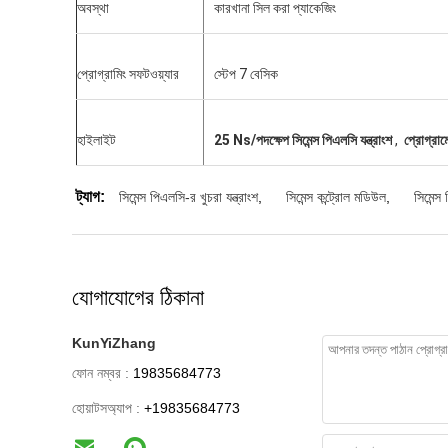
অবস্থা
কারখানা সিল করা প্যাকেজিং
প্রোগ্রামিং সফটওয়্যার
স্টেপ 7 বেসিক
হাইলাইট
25 Ns/পদক্ষেপ সিমেন্স পিএলসি যন্ত্রাংশ
,
প্রোগ্রাম
ট্যাগ:
সিমেন্স পিএলসি-র খুচরা যন্ত্রাংশ
,
সিমেন্স কন্ট্রোল মডিউল
,
সিমেন্
যোগাযোগের ঠিকানা
KunYiZhang
ফোন নম্বর :
19835684773
হোয়াটসঅ্যাপ :
+19835684773