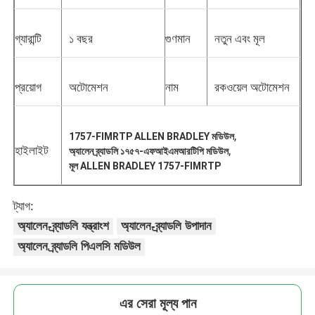
গ্যারান্টি
১ বছর
গুণমান
নতুন এবং মূল
প্রয়োগ
অটোমেশন
নাম
রকওয়েল অটোমেশন
,
1757-FIMRTP ALLEN BRADLEY মডিউল
হাইলাইট
,
অ্যালেন ব্র্যাডলি ১৭৫৭-এফআইএমআরটিপি মডিউল
মূল ALLEN BRADLEY 1757-FIMRTP
ট্যাগ:
অ্যালেন-ব্র্যাডলি যন্ত্রাংশ
অ্যালেন-ব্র্যাডলি উপাদান
অ্যালেন ব্র্যাডলি পিএলসি মডিউল
এর সেরা মূল্য পান