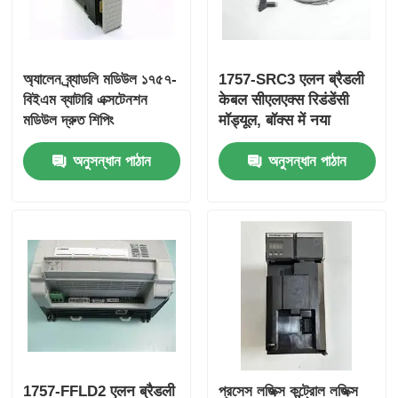
কারখানা ভ্রমণ
অ্যালেন ব্র্যাডলি মডিউল ১৭৫৭-
1757-SRC3 एलन ब्रैडली
বিইএম ব্যাটারি এক্সটেনশন
केबल सीएलएक्स रिडंडेंसी
মান নিয়ন্ত্রণ
মডিউল দ্রুত শিপিং
मॉड्यूल, बॉक्स में नया
অনুসন্ধান পাঠান
অনুসন্ধান পাঠান
আমাদের সাথে যোগাযোগ করুন
উদ্ধৃতির জন্য আবেদন
ওম্রন পিএলসি পার্টস
অ্যালেন ব্র্যাডলি পিএলসি পার্টস
সিমেন্স পিএলসি অংশ
1757-FFLD2 एलन ब्रैडली
প্রসেস লজিক্স কন্ট্রোল লজিক্স