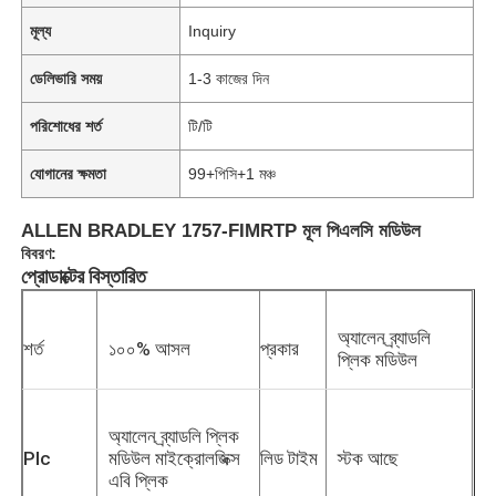
মূল্য
Inquiry
ডেলিভারি সময়
1-3 কাজের দিন
পরিশোধের শর্ত
টি/টি
যোগানের ক্ষমতা
99+পিসি+1 মঞ্চ
ALLEN BRADLEY 1757-FIMRTP মূল পিএলসি মডিউল
বিবরণ:
প্রোডাক্টের বিস্তারিত
অ্যালেন ব্র্যাডলি
শর্ত
১০০% আসল
প্রকার
প্লিক মডিউল
অ্যালেন ব্র্যাডলি প্লিক
Plc
মডিউল মাইক্রোলজিক্স
লিড টাইম
স্টক আছে
এবি প্লিক