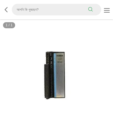
1
/
1