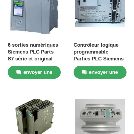
Visite de l'usine
Contrôle qualité
6 sorties numériques
Contrôleur logique
Siemens PLC Parts
programmable
Contactez-nous
S7 série et original
Parties PLC Siemens
pour la performance
Avec une vitesse de
envoyer une
envoyer une
traitement de 25 Ns/
Demandez un devis
étape et 2 entrées
demande
demande
analogiques
Pièces API Omron
Pièces de commande automatique Allen Bradley
Pièces PLC Siemens