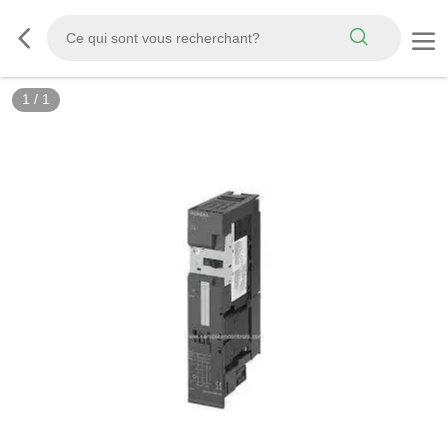
1
/
1