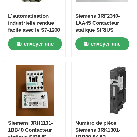
L'automatisation
Siemens 3RF2340-
Yokogawa Stardom PLC est une société
industrielle rendue
1AA45 Contacteur
facile avec le S7-1200
statique SIRIUS
Hima Sécurité Plc
PLC 6ES7153-1AA03-
envoyer une
envoyer une
0XB0 et une mémoire
de 50 Ko
Foxboro PLC
demande
demande
PLC d'ICS Triplex
PLC de Woodward
Module de PLC de Schneider
Siemens 3RH1131-
Numéro de pièce
1BB40 Contacteur
Siemens 3RK1301-
Module de génie Fanuc