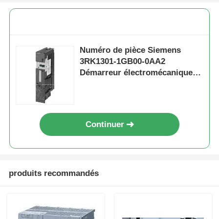
Numéro de pièce Siemens
3RK1301-1GB00-0AA2
Démarreur électromécanique
pour le module de commande
de frein
Continuer
Accueil
produits recommandés
Produits
À propos de nous