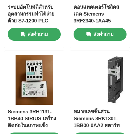
ระบบอัตโนมัติสำหรับ
คอนแทคเตอร์โซลิดส
อุตสาหกรรมทำได้ง่าย
เตต Siemens
โยโกกาวะ สตาร์ดอม พีเอลซี
ด้วย S7-1200 PLC
3RF2340-1AA45
6ES7153-1AA03-0XB0
SIRIUS
ส่งคำถาม
ส่งคำถาม
และหน่วยความจำ 50
บมจ. หิมา เซฟตี้
KB
บมจ.ฟอกซ์โบโร
ไอซีเอส ทริปเพล็กซ์ บมจ
วู้ดเวิร์ด PLC
โมดูล PLC Schneider
Siemens 3RH1131-
หมายเลขชิ้นส่วน
1BB40 SIRIUS เครื่อง
Siemens 3RK1301-
ติดต่อในสภาพแข็ง
1BB00-0AA2 สตาร์ท
โมดูล GE Fanuc
เตอร์แบบไฟฟ้าเชิงกล