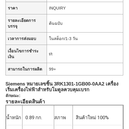
ราคา
INQUIRY
รายละเอียดการ
ต้นฉบับ
บรรจุ
เวลาการส่งมอบ
ในสต็อก/1-3 วัน
เงื่อนไขการชำระ
t/t
เงิน
สามารถในการผลิต
99+
Siemens หมายเลขชิ้น 3RK1301-1GB00-0AA2 เครื่อง
เริ่มเครื่องไฟฟ้าสําหรับโมดูลควบคุมเบรก
ลักษณะ:
รายละเอียดสินค้า
น้ำหนัก
0.89 กก.
สภาพ
สินค้าใหม่ 100%