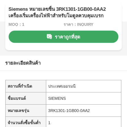
Siemens หมายเลขชิ้น 3RK1301-1GB00-0AA2
เครื่องเริ่มเครื่องไฟฟ้าสําหรับโมดูลควบคุมเบรก
MOQ：1
ราคา：INQUIRY
ราคาถูกที่สุด
รายละเอียดสินค้า
สถานที่กำเนิด
ประเทศเยอรมนี
ชื่อแบรนด์
SIEMENS
หมายเลขรุ่น
3RK1301-1GB00-0AA2
จำนวนสั่งซื้อขั้นต่ำ
1