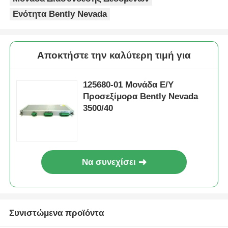
Ενότητα Bently Nevada
Επισκέψεις στο εργοστάσιο
Αποκτήστε την καλύτερη τιμή για
Έλεγχος Ποιότητας
125680-01 Μονάδα Ε/Υ
Επικοινωνήστε μαζί μας
Προσεξίμορα Bently Nevada
3500/40
Ζητήστε Προσφορά
Ανταλλακτικά Omron PLC
Να συνεχίσει
Μέρη PLC Allen Bradley
Συνιστώμενα προϊόντα
Μέρη PLC της Siemens