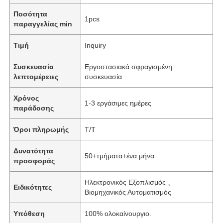
Ποσότητα
1pcs
παραγγελίας min
Τιμή
Inquiry
Συσκευασία
Εργοστασιακά σφραγισμένη
λεπτομέρειες
συσκευασία
Χρόνος
1-3 εργάσιμες ημέρες
παράδοσης
Όροι πληρωμής
Τ/Τ
Δυνατότητα
50+τμήματα+ένα μήνα
προσφοράς
Ηλεκτρονικός Εξοπλισμός 、
Ειδικότητες
Βιομηχανικός Αυτοματισμός
Υπόθεση
100% ολοκαίνουργιο.