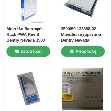
Ενότητα Bently Nevada
Μονάδα επικοινωνίας Prosoft
Μοντέλο διεπαφής
3500/50 133388-02
Rack PWA Rev S
Μονάδα ταχομέτρου
Bently Nevada 3500
Bently Nevada
Ελεγκτής DCS ABB
σειράς 125744-02
Μονάδα ταχομέτρου
Αποστολή
Αποστολή
PWA 3500/50 133388-
02
Ελεγκτής Honeywell DCS
ερώτησης
ερώτησης
Ελεγκτής DCS Emerson