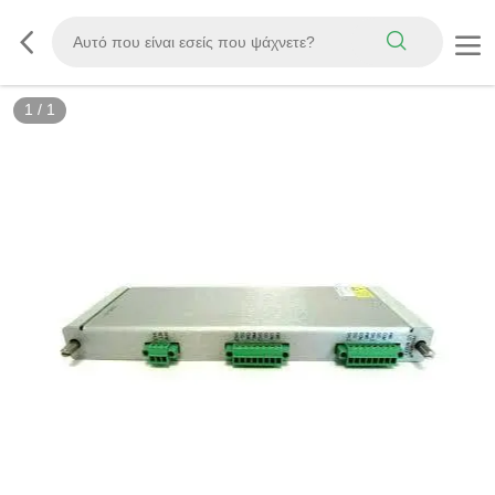
1
/
1