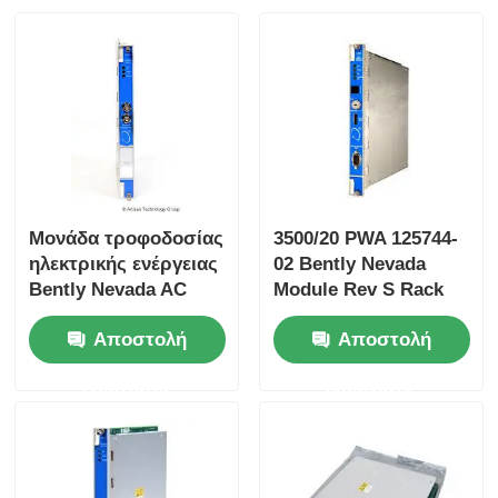
Η Yokogawa Stardom PLC
Hima Safety Plc
Foxboro PLC
Μονάδα τροφοδοσίας
3500/20 PWA 125744-
ηλεκτρικής ενέργειας
02 Bently Nevada
Τρηπλό PLC ολοκληρωμένων κυκλωμάτων
Bently Nevada AC
Module Rev S Rack
3500/15 127610-01
Interface Module
Αποστολή
Αποστολή
PLC Woodward
Σειρά 3500
ερώτησης
ερώτησης
Ενότητα PLC Σνάιντερ
Μονάδα Ge Fanuc