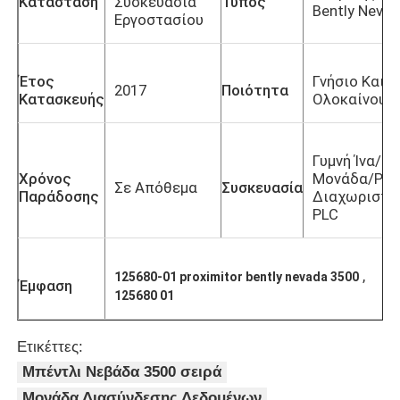
Κατάσταση
Συσκευασία
Τύπος
Bently Neva
Εργοστασίου
Έτος
Γνήσιο Και
2017
Ποιότητα
Κατασκευής
Ολοκαίνουρ
Γυμνή Ίνα/
Χρόνος
Μονάδα/Ράφ
Σε Απόθεμα
Συσκευασία
Παράδοσης
Διαχωριστή
PLC
,
125680-01 proximitor bently nevada 3500
Σπίτι
Έμφαση
125680 01
Προϊόντα
Ετικέττες:
Μπέντλι Νεβάδα 3500 σειρά
Σχετικά με εμάς
Μονάδα Διασύνδεσης Δεδομένων