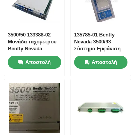
Ενότητα Bently Nevada
Μονάδα επικοινωνίας Prosoft
3500/50 133388-02
135785-01 Bently
Μονάδα ταχομέτρου
Nevada 3500/93
Bently Nevada
Σύστημα Εμφάνιση
Ελεγκτής DCS ABB
Μονάδα ταχομέτρου
σε απόθεμα
Αποστολή
Αποστολή
PWA 3500/50 133388-
02
Ελεγκτής Honeywell DCS
ερώτησης
ερώτησης
Ελεγκτής DCS Emerson