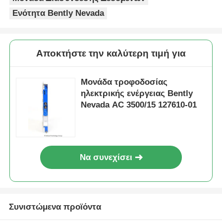
Ενότητα Bently Nevada
Επισκέψεις στο εργοστάσιο
Αποκτήστε την καλύτερη τιμή για
Έλεγχος Ποιότητας
Μονάδα τροφοδοσίας
Επικοινωνήστε μαζί μας
ηλεκτρικής ενέργειας Bently
Nevada AC 3500/15 127610-01
Ζητήστε Προσφορά
Ανταλλακτικά Omron PLC
Να συνεχίσει
Μέρη PLC Allen Bradley
Συνιστώμενα προϊόντα
Μέρη PLC της Siemens