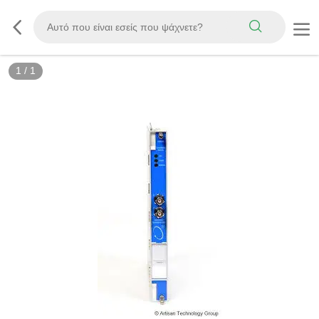
1
/
1