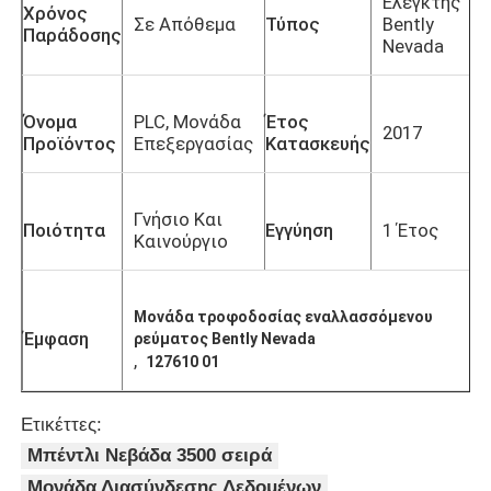
Ελεγκτής
Χρόνος
Σε Απόθεμα
Τύπος
Bently
Παράδοσης
Nevada
Όνομα
PLC, Μονάδα
Έτος
2017
Προϊόντος
Επεξεργασίας
Κατασκευής
Γνήσιο Και
Ποιότητα
Εγγύηση
1 Έτος
Καινούργιο
Μονάδα τροφοδοσίας εναλλασσόμενου
Έμφαση
ρεύματος Bently Nevada
Σπίτι
,
127610 01
Προϊόντα
Ετικέττες:
Μπέντλι Νεβάδα 3500 σειρά
Σχετικά με εμάς
Μονάδα Διασύνδεσης Δεδομένων