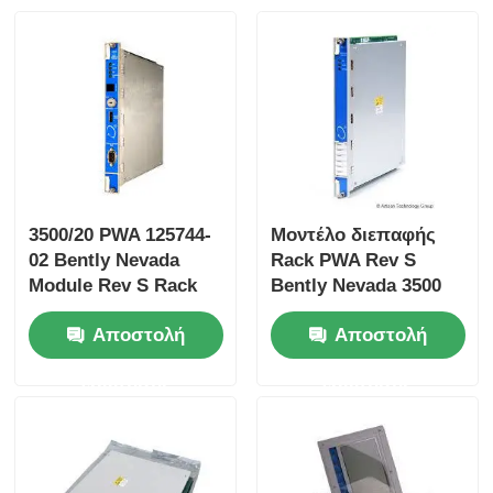
Η Yokogawa Stardom PLC
Hima Safety Plc
Foxboro PLC
3500/20 PWA 125744-
Μοντέλο διεπαφής
02 Bently Nevada
Rack PWA Rev S
Τρηπλό PLC ολοκληρωμένων κυκλωμάτων
Module Rev S Rack
Bently Nevada 3500
Interface Module
σειράς 125744-02
Αποστολή
Αποστολή
Σειρά 3500
PLC Woodward
ερώτησης
ερώτησης
Ενότητα PLC Σνάιντερ
Μονάδα Ge Fanuc