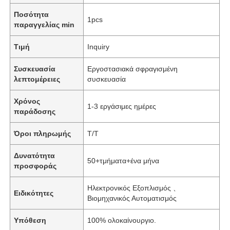
Ποσότητα
1pcs
παραγγελίας min
Τιμή
Inquiry
Συσκευασία
Εργοστασιακά σφραγισμένη
λεπτομέρειες
συσκευασία
Χρόνος
1-3 εργάσιμες ημέρες
παράδοσης
Όροι πληρωμής
Τ/Τ
Δυνατότητα
50+τμήματα+ένα μήνα
προσφοράς
Ηλεκτρονικός Εξοπλισμός 、
Ειδικότητες
Βιομηχανικός Αυτοματισμός
Υπόθεση
100% ολοκαίνουργιο.