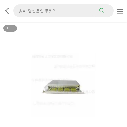
1
/
1