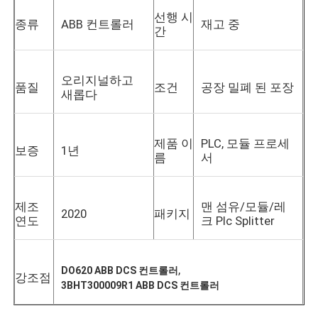
선행 시
종류
ABB 컨트롤러
재고 중
간
오리지널하고
품질
조건
공장 밀폐 된 포장
새롭다
제품 이
PLC, 모듈 프로세
보증
1년
름
서
제조
맨 섬유/모듈/레
2020
패키지
연도
크 Plc Splitter
,
DO620 ABB DCS 컨트롤러
강조점
3BHT300009R1 ABB DCS 컨트롤러