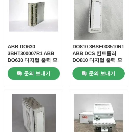
공장 투어
품질 관리
ABB DO630
DO810 3BSE008510R1
3BHT300007R1 ABB
ABB DCS 컨트롤러
문의하기
DO630 디지털 출력 모
DO810 디지털 출력 모
듈 DCS 컨트롤러
듈
견적 요청
문의 보내기
문의 보내기
오므론 PLC 부품
앨런 브래들리 PLC 부품
시멘스 PLC 부품