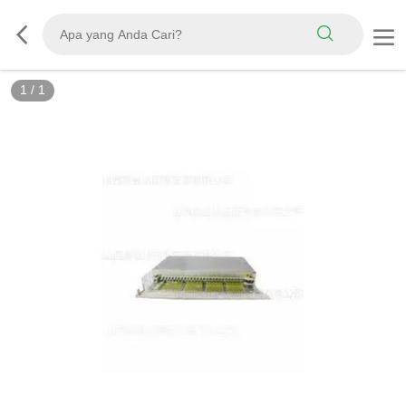
1
/
1