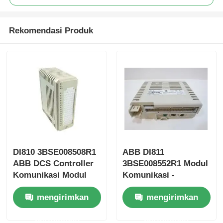
Rekomendasi Produk
DI810 3BSE008508R1
ABB DI811
Rumah
ABB DCS Controller
3BSE008552R1 Modul
Komunikasi Modul
Komunikasi -
Bus Interface
Antarmuka Bus
Produk
mengirimkan
mengirimkan
permintaan
permintaan
Tentang kita