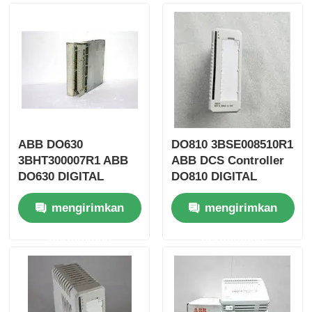
Wisata pabrik
Kontrol kualitas
Hubungi kami
ABB DO630
DO810 3BSE008510R1
3BHT300007R1 ABB
ABB DCS Controller
Quote request suatu
DO630 DIGITAL
DO810 DIGITAL
OUPUT Module DCS
OUPUT Module
mengirimkan
mengirimkan
Controller
Bagian PLC Omron
permintaan
permintaan
Allen Bradley PLC Parts
Bagian PLC Siemens