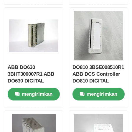
permintaan
permintaan
Wisata pabrik
Kontrol kualitas
Hubungi kami
ABB DO630
DO810 3BSE008510R1
Quote request suatu
3BHT300007R1 ABB
ABB DCS Controller
DO630 DIGITAL
DO810 DIGITAL
OUPUT Module DCS
OUPUT Module
Bagian PLC Omron
mengirimkan
mengirimkan
Controller
permintaan
permintaan
Allen Bradley PLC Parts
Bagian PLC Siemens