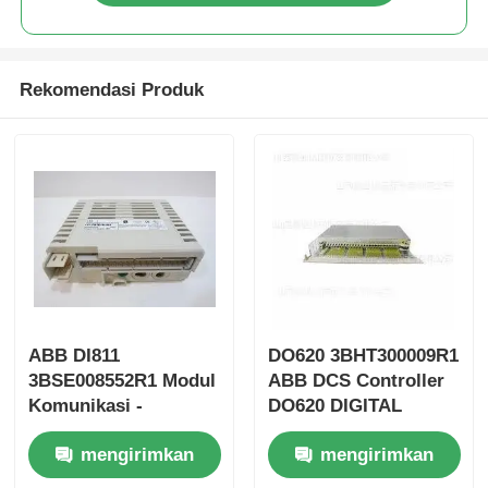
Rekomendasi Produk
Rumah
ABB DI811
DO620 3BHT300009R1
3BSE008552R1 Modul
ABB DCS Controller
Komunikasi -
DO620 DIGITAL
Produk
Antarmuka Bus
OUPUT Module
mengirimkan
mengirimkan
Tentang kita