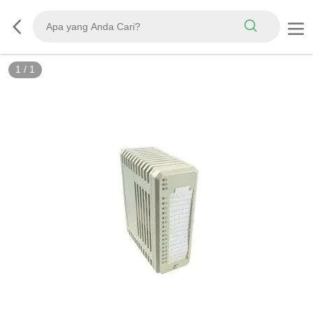
1
/
1