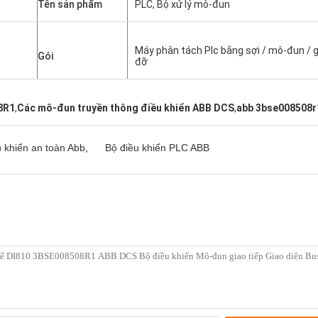
Tên sản phẩm
PLC, Bộ xử lý mô-đun
Máy phân tách Plc bằng sợi / mô-đun / g
Gói
đỡ
8R1
,
Các mô-đun truyền thông điều khiển ABB DCS
,
abb 3bse008508r
u khiển an toàn Abb
,
Bộ điều khiển PLC ABB