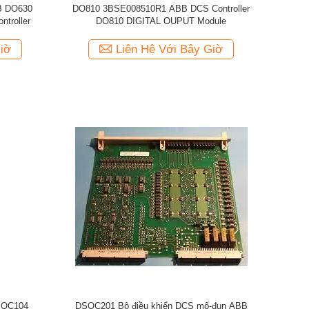
B DO630
DO810 3BSE008510R1 ABB DCS Controller
troller
DO810 DIGITAL OUPUT Module
iờ
Liên Hệ Với Bây Giờ
SQC104
DSQC201 Bộ điều khiển DCS mô-đun ABB