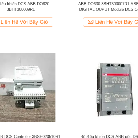
điều khiển DCS ABB DO620
ABB DO630 3BHT300007R1 AB
3BHT300009R1
DIGITAL OUPUT Module DCS Con
Liên Hệ Với Bây Giờ
Liên Hệ Với Bây G
B DCS Controller 3BSE020510R1
Bộ điều khiển DCS ABB gốc D