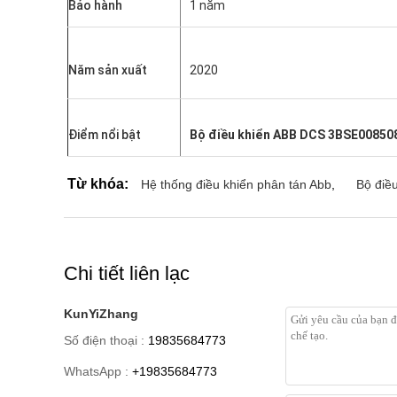
Bảo hành
1 năm
Năm sản xuất
2020
Điểm nổi bật
Bộ điều khiển ABB DCS 3BSE00850
Từ khóa:
Hệ thống điều khiển phân tán Abb
,
Bộ điề
Chi tiết liên lạc
KunYiZhang
Số điện thoại :
19835684773
WhatsApp :
+19835684773