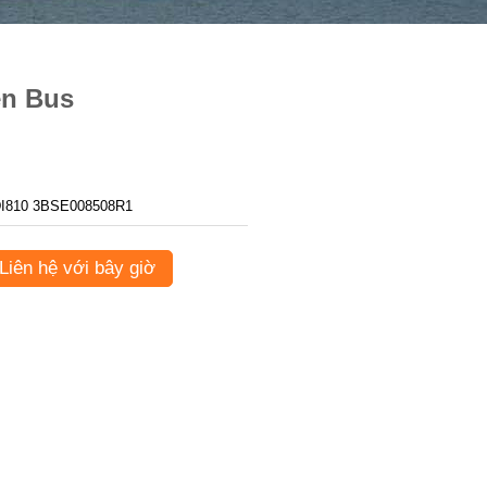
ện Bus
I810 3BSE008508R1
Liên hệ với bây giờ