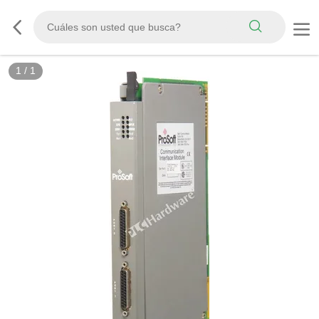
1
/
1