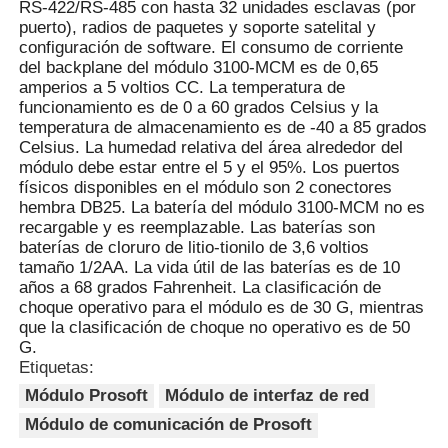
RS-422/RS-485 con hasta 32 unidades esclavas (por
puerto), radios de paquetes y soporte satelital y
configuración de software. El consumo de corriente
Yokogawa Stardom PLC fue fundada en
del backplane del módulo 3100-MCM es de 0,65
amperios a 5 voltios CC. La temperatura de
funcionamiento es de 0 a 60 grados Celsius y la
hima seguridad plc
temperatura de almacenamiento es de -40 a 85 grados
Celsius. La humedad relativa del área alrededor del
módulo debe estar entre el 5 y el 95%. Los puertos
Foxboro PLC
físicos disponibles en el módulo son 2 conectores
hembra DB25. La batería del módulo 3100-MCM no es
recargable y es reemplazable. Las baterías son
PLC triple del ICS
baterías de cloruro de litio-tionilo de 3,6 voltios
tamaño 1/2AA. La vida útil de las baterías es de 10
años a 68 grados Fahrenheit. La clasificación de
Plc de Woodward
choque operativo para el módulo es de 30 G, mientras
que la clasificación de choque no operativo es de 50
G.
Etiquetas:
Módulo del PLC de Schneider
Módulo Prosoft
Módulo de interfaz de red
Módulo de comunicación de Prosoft
Módulo Ge Fanuc