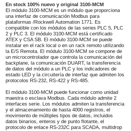
En stock 100% nuevo y original 3100-MCM
El módulo 3100-MCM es un módulo que proporciona
una interfaz de comunicación Modbus para
Recorrido por la fábrica
Módulo de comunicación Prosoft 3100-
plataformas /Rockwell Automation 1771. Es
MCM
compatible con los módulos de las series PLC 5, PLC
Destacado
,
2 y PLC 3. El módulo 3100-MCM está certificado
Interfaz de comunicación Modbus Módulo
Control de Calidad
ATEX y CSA SB. El módulo 3100-MCM se puede
de comunicación Prosoft
instalar en el rack local o en un rack remoto utilizando
la E/S Remota. El módulo 3100-MCM se compone de
Contáctenos
un microcontrolador que controla la comunicación del
backplane, la comunicación DUART, la transferencia
de datos del módulo a un PLC y los indicadores de
Solicitar una cita
estado LED y la circuitería de interfaz que admiten los
protocolos RS-232, RS-422 y RS-485.
Piezas de PLC Omron
El módulo 3100-MCM puede funcionar como unidad
maestra o esclava Modbus. Cada módulo admite 2
interfaces serie. Los módulos admiten la transferencia
Componentes de las PLC de Allen Bradley
y el almacenamiento de hasta 4000 registros, el
movimiento de múltiples tipos de datos, incluidos
datos binarios, enteros y de punto flotante, el
protocolo de enlace RS-232C para SCADA, multidrop
Partes de PLC de Siemens