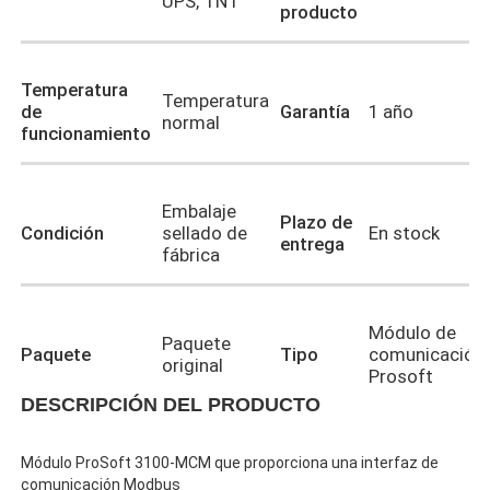
UPS, TNT
producto
Temperatura
Temperatura
de
Garantía
1 año
normal
funcionamiento
Embalaje
Plazo de
Condición
sellado de
En stock
entrega
fábrica
Módulo de
Paquete
En casa
Paquete
Tipo
comunicación
original
Prosoft
DESCRIPCIÓN DEL PRODUCTO
Productos
Palabras clave
Módulo ProSoft 3100-MCM que proporciona una interfaz de
3100-MCM
del producto
Sobre nosotros
comunicación Modbus