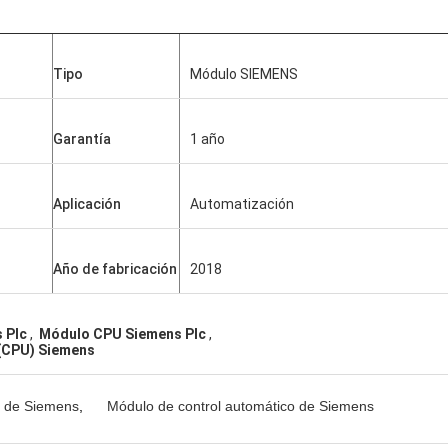
Tipo
Módulo SIEMENS
Garantía
1 año
Aplicación
Automatización
Año de fabricación
2018
 Plc
,
Módulo CPU Siemens Plc
,
(CPU) Siemens
l de Siemens
,
Módulo de control automático de Siemens