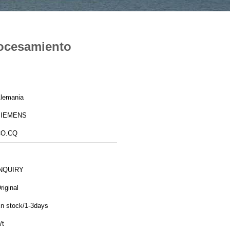
ocesamiento
lemania
SIEMENS
CO.CQ
NQUIRY
riginal
n stock/1-3days
/t