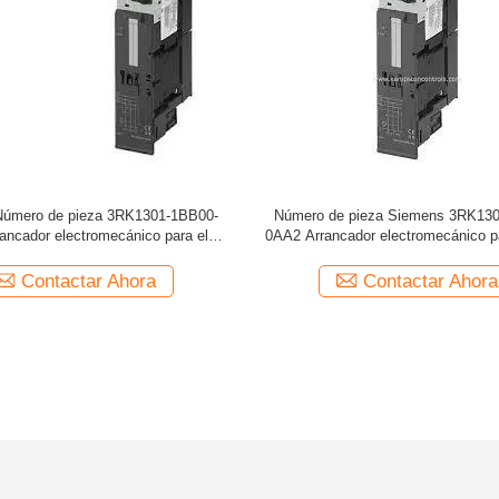
úmero de pieza 3RK1301-1BB00-
Número de pieza Siemens 3RK13
ancador electromecánico para el
0AA2 Arrancador electromecánico p
dulo de control de frenos
de control de freno
Contactar Ahora
Contactar Ahora