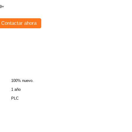
9+
Contactar ahora
100% nuevo.
1 año
PLC