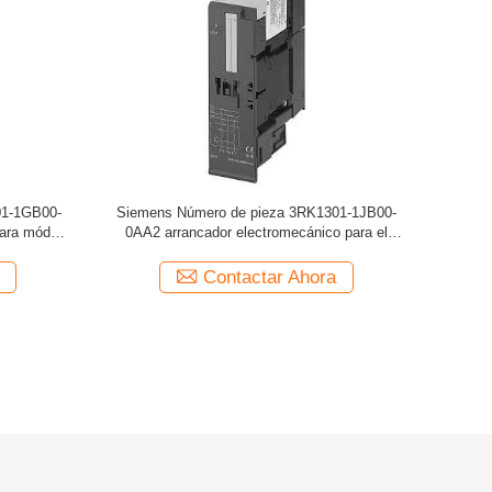
01-1GB00-
Siemens Número de pieza 3RK1301-1JB00-
ara módulo
0AA2 arrancador electromecánico para el
módulo de control de frenos
Contactar Ahora