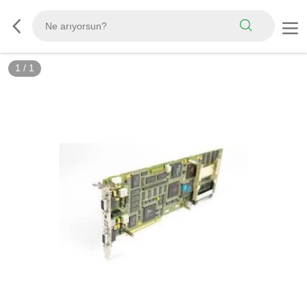
1
/
1