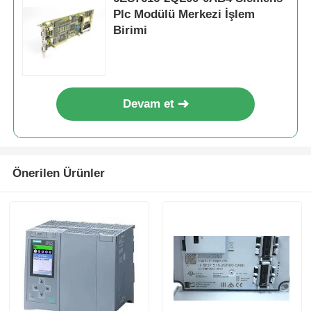
Plc Modülü Merkezi İşlem
Birimi
Fabrika turu
Kalite kontrol
Devam et
Bize ulaşın
Teklif isteği
Önerilen Ürünler
Omron PLC Parçaları
Allen Bradley PLC Parçaları
Siemens PLC Parçaları