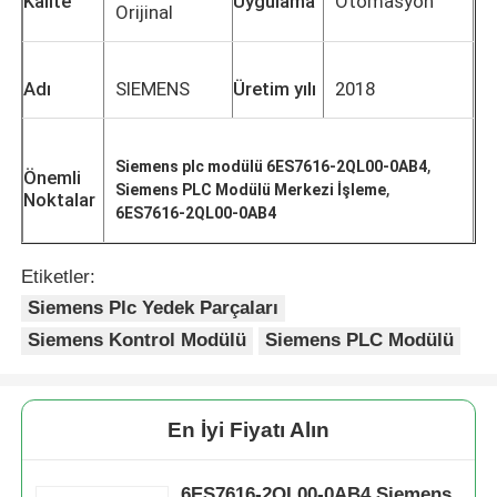
Kalite
Uygulama
Otomasyon
Orijinal
Adı
SIEMENS
Üretim yılı
2018
,
Siemens plc modülü 6ES7616-2QL00-0AB4
Önemli
,
Siemens PLC Modülü Merkezi İşleme
Noktalar
6ES7616-2QL00-0AB4
Etiketler:
Siemens Plc Yedek Parçaları
Siemens Kontrol Modülü
Siemens PLC Modülü
Ana sayfa
Ürünler
En İyi Fiyatı Alın
Hakkımızda
6ES7616-2QL00-0AB4 Siemens