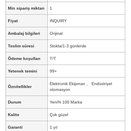
Min sipariş miktarı
1
Fiyat
INQUIRY
Ambalaj bilgileri
Orijinal
Teslim süresi
Stokta/1-3 günlerde
Ödeme koşulları
T/T
Yetenek temini
99+
Elektronik Ekipman 、 Endüstriyel
Öznitellikler
otomasyon
Durum
Yeni% 100 Marka
Kalite
Çok güzel
Garanti
1 yıl