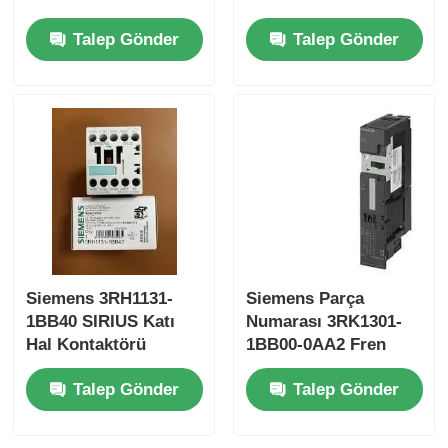
Endüstriyel
Talep Gönder
Talep Gönder
Otomasyon Kolaylaştı
Bently Nevada Modülü
Prosoft İletişim Modülü
ABB DCS denetleyici
Honeywell DCS denetleyici
Siemens 3RH1131-
Siemens Parça
Emerson DCS denetleyici
1BB40 SIRIUS Katı
Numarası 3RK1301-
Hal Kontaktörü
1BB00-0AA2 Fren
kontrol modülü için
Talep Gönder
Talep Gönder
elektromekanik
kontaktör