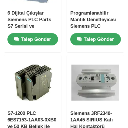
6 Dijital Çıkışlar
Programlanabilir
Yokogawa Stardom PLC
Siemens PLC Parts
Mantık Denetleyicisi
S7 Serisi ve
Siemens PLC
Performans için
Parçaları 25 Ns / adım
Hima Güvenlik A.Ş.
Talep Gönder
Talep Gönder
Orijinal
CPU Hız ve 2 Analog
Giriş
Foxboro PLC
ICS Üçlü PLC
Woodward PLC
Schneider PLC Modülü
S7-1200 PLC
Siemens 3RF2340-
6ES7153-1AA03-0XB0
1AA45 SIRIUS Katı
GE Fanuc Modülü
ve 50 KB Bellek ile
Hal Kontaktörü