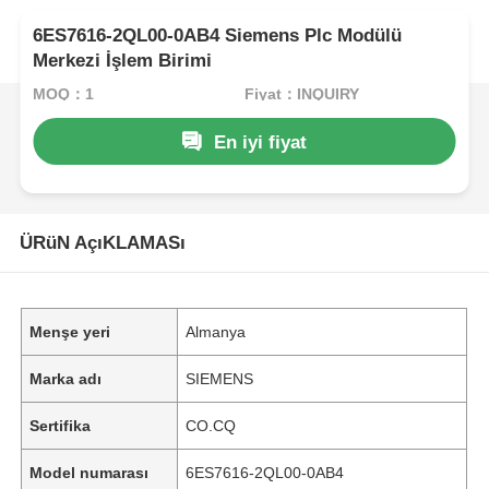
6ES7616-2QL00-0AB4 Siemens Plc Modülü
Merkezi İşlem Birimi
MOQ：1
Fiyat：INQUIRY
En iyi fiyat
ÜRüN AçıKLAMASı
Menşe yeri
Almanya
Marka adı
SIEMENS
Sertifika
CO.CQ
Model numarası
6ES7616-2QL00-0AB4