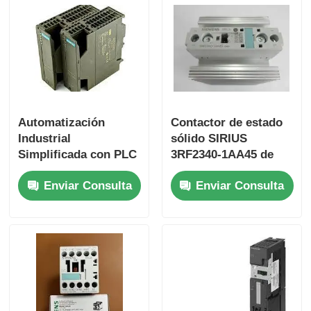
Módulo Bently Nevada
Módulo de comunicación de Prosoft
Controlador DCS de ABB
Automatización
Contactor de estado
Industrial
sólido SIRIUS
Simplificada con PLC
3RF2340-1AA45 de
Control DCS de Honeywell
S7-1200 6ES7153-
Siemens
Enviar Consulta
Enviar Consulta
1AA03-0XB0 y 50 KB
de Memoria
Control DCS de Emerson