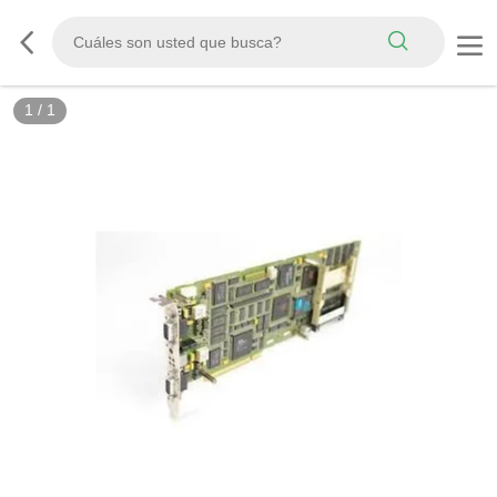
1
/
1