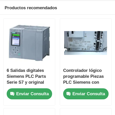
Productos recomendados
Yokogawa Stardom PLC fue fundada en
hima seguridad plc
Foxboro PLC
PLC triple del ICS
6 Salidas digitales
Controlador lógico
Siemens PLC Parts
programable Piezas
Plc de Woodward
Serie S7 y original
PLC Siemens con
para el rendimiento
velocidad de CPU de
Enviar Consulta
Enviar Consulta
25 Ns/paso y 2
Módulo del PLC de Schneider
entradas analógicas
Módulo Ge Fanuc