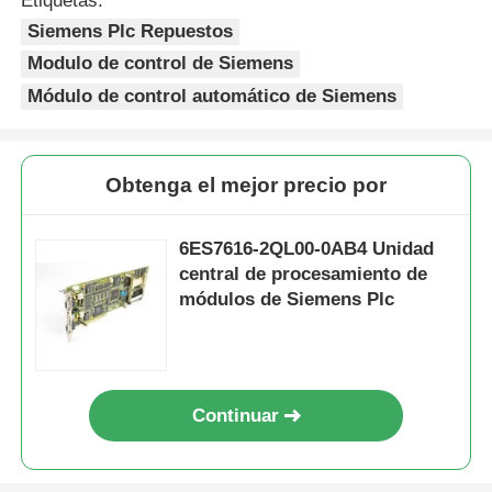
Etiquetas:
Siemens Plc Repuestos
Recorrido por la fábrica
Modulo de control de Siemens
Módulo de control automático de Siemens
Control de Calidad
Obtenga el mejor precio por
Contáctenos
6ES7616-2QL00-0AB4 Unidad
Solicitar una cita
central de procesamiento de
módulos de Siemens Plc
Piezas de PLC Omron
Componentes de las PLC de Allen Bradley
Continuar
Partes de PLC de Siemens