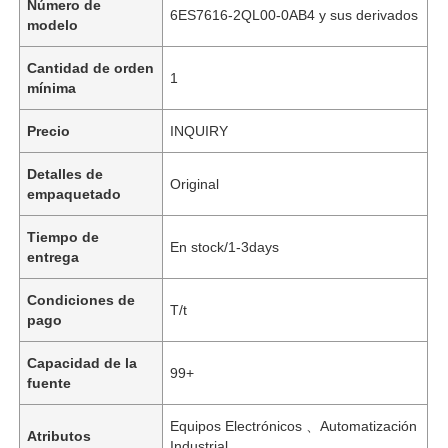
Número de
6ES7616-2QL00-0AB4 y sus derivados
modelo
Cantidad de orden
1
mínima
Precio
INQUIRY
Detalles de
Original
empaquetado
Tiempo de
En stock/1-3days
entrega
Condiciones de
T/t
pago
Capacidad de la
99+
fuente
Equipos Electrónicos 、Automatización
Atributos
Industrial