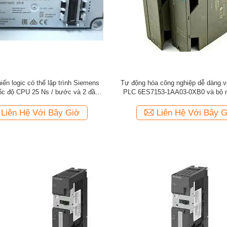
iển logic có thể lập trình Siemens
Tự động hóa công nghiệp dễ dàng v
ốc độ CPU 25 Ns / bước và 2 đầu
PLC 6ES7153-1AA03-0XB0 và bộ 
vào tương tự
Liên Hệ Với Bây Giờ
Liên Hệ Với Bây G