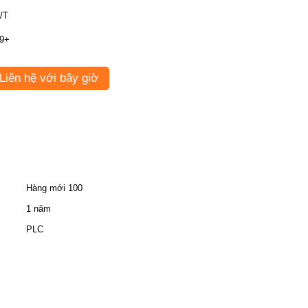
/T
9+
Liên hệ với bây giờ
Hàng mới 100
1 năm
PLC