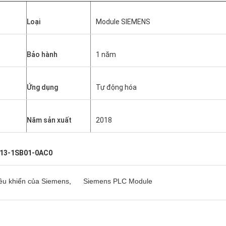
Loại
Module SIEMENS
Bảo hành
1 năm
Ứng dụng
Tự động hóa
Năm sản xuất
2018
13-1SB01-0AC0
ều khiển của Siemens
,
Siemens PLC Module