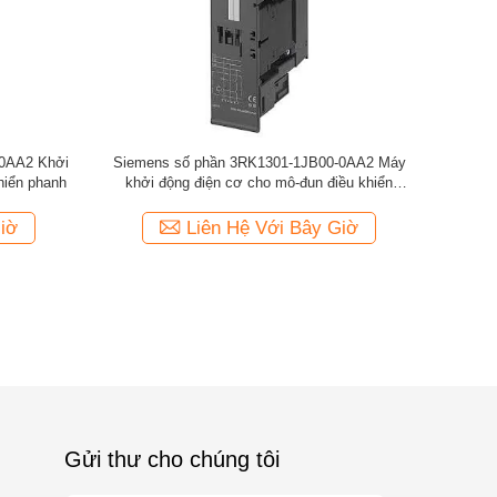
0AA2 Khởi
Siemens số phần 3RK1301-1JB00-0AA2 Máy
hiển phanh
khởi động điện cơ cho mô-đun điều khiển
phanh
iờ
Liên Hệ Với Bây Giờ
Gửi thư cho chúng tôi