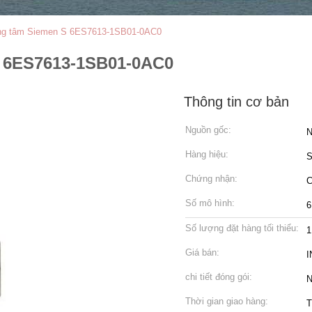
rung tâm Siemen S 6ES7613-1SB01-0AC0
S 6ES7613-1SB01-0AC0
Thông tin cơ bản
Nguồn gốc:
Hàng hiệu:
Chứng nhận:
Số mô hình:
6
Số lượng đặt hàng tối thiểu:
1
Giá bán:
I
chi tiết đóng gói:
N
Thời gian giao hàng:
T