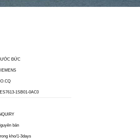
NƯỚC ĐỨC
SIEMENS
CO.CQ
ES7613-1SB01-0AC0
NQUIRY
guyên bản
rong kho/1-3days