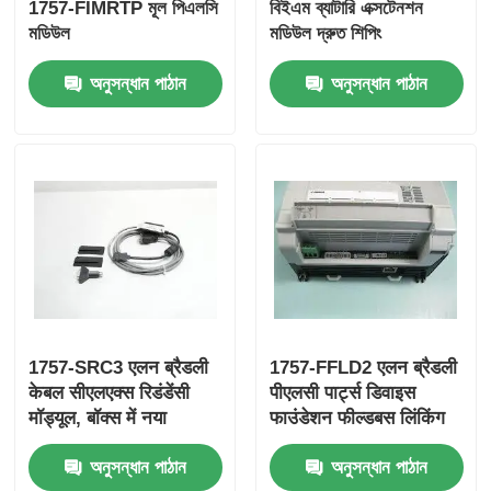
1757-FIMRTP মূল পিএলসি
বিইএম ব্যাটারি এক্সটেনশন
মডিউল
মডিউল দ্রুত শিপিং
ইয়োকোগাওয়া স্টারডম পিএলসি
অনুসন্ধান পাঠান
অনুসন্ধান পাঠান
হিমা সেফটি পিএলসি
ফক্সবোরো পিএলসি
আইসিএস ট্রিপলেক্স পিএলসি
উডওয়ার্ড পিএলসি
1757-SRC3 एलन ब्रैडली
1757-FFLD2 एलन ब्रैडली
केबल सीएलएक्स रिडंडेंसी
पीएलसी पार्ट्स डिवाइस
স্নাইডার পিএলসি মডিউল
मॉड्यूल, बॉक्स में नया
फाउंडेशन फील्डबस लिंकिंग
डिवाइस
অনুসন্ধান পাঠান
অনুসন্ধান পাঠান
জিই ফ্যানুক মডিউল