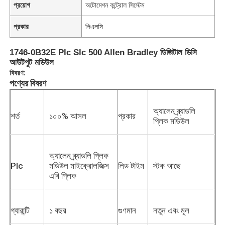
প্রয়োগ
অটোমেশন কন্ট্রোল সিস্টেম
প্রকার
পিএলসি
1746-0B32E Plc Slc 500 Allen Bradley ডিজিটাল ডিসি
আউটপুট মডিউল
বিবরণ:
পণ্যের বিবরণ
অ্যালেন ব্র্যাডলি
শর্ত
১০০% আসল
প্রকার
প্লিক মডিউল
অ্যালেন ব্র্যাডলি প্লিক
Plc
মডিউল মাইক্রোলজিক্স
লিড টাইম
স্টক আছে
এবি প্লিক
গ্যারান্টি
১ বছর
গুণমান
নতুন এবং মূল