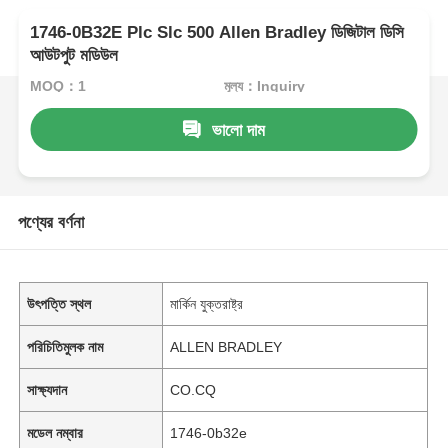
1746-0B32E Plc Slc 500 Allen Bradley ডিজিটাল ডিসি
আউটপুট মডিউল
MOQ：1
মূল্য：Inquiry
ভালো দাম
পণ্যের বর্ণনা
উৎপত্তি স্থল
মার্কিন যুক্তরাষ্ট্র
পরিচিতিমুলক নাম
ALLEN BRADLEY
সাক্ষ্যদান
CO.CQ
মডেল নম্বার
1746-0b32e