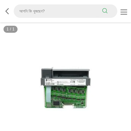
1
/
1