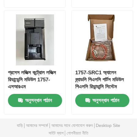
বেন্টলি নেভাদা মডিউল
প্রসফট কমিউনিকেশন মডিউল
এবিবি ডিসিএস কন্ট্রোলার
প্রসেস লজিক্স কন্ট্রোল লজিক্স
1757-SRC1 অ্যালেন
হানিওয়েল ডিসিএস কন্ট্রোলার
রিডান্ডেন্সি মডিউল 1757-
ব্র্যাডলি পিএলসি পার্টস মডিউল
এসআরএম
পিএলসি রিডান্ডান্সি সিস্টেম
এমারসন ডিসিএস কন্ট্রোলার
অনুসন্ধান পাঠান
অনুসন্ধান পাঠান
বাড়ি
আমাদের সম্পর্কে
আমাদের সাথে যোগাযোগ করুন
Desktop Site
সাইট ম্যাপ
গোপনীয়তা নীতি