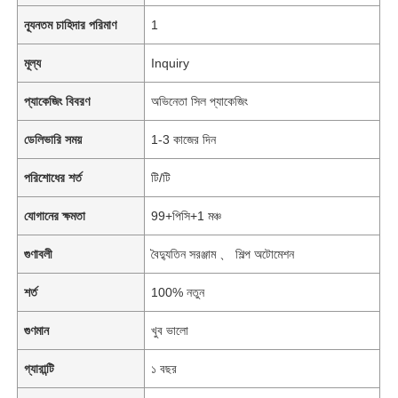
ন্যূনতম চাহিদার পরিমাণ
1
মূল্য
Inquiry
প্যাকেজিং বিবরণ
অভিনেতা সিল প্যাকেজিং
ডেলিভারি সময়
1-3 কাজের দিন
পরিশোধের শর্ত
টি/টি
যোগানের ক্ষমতা
99+পিসি+1 মঞ্চ
গুণাবলী
বৈদ্যুতিন সরঞ্জাম 、 শিল্প অটোমেশন
শর্ত
100% নতুন
গুণমান
খুব ভালো
গ্যারান্টি
১ বছর