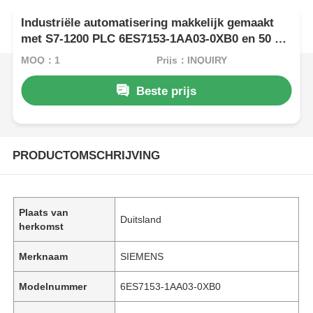
Industriële automatisering makkelijk gemaakt
met S7-1200 PLC 6ES7153-1AA03-0XB0 en 50 KB
geheugen
MOQ：1
Prijs：INQUIRY
Beste prijs
PRODUCTOMSCHRIJVING
Plaats van
Duitsland
herkomst
Merknaam
SIEMENS
Modelnummer
6ES7153-1AA03-0XB0