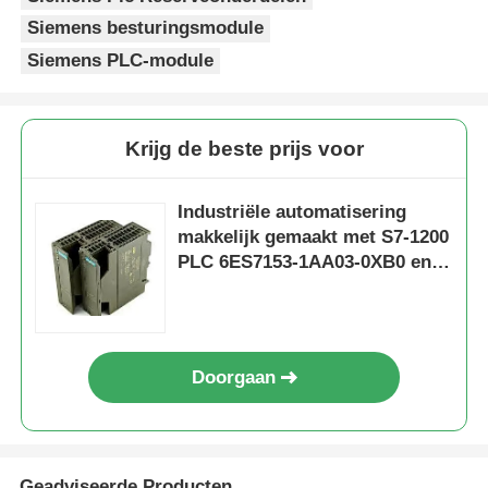
Siemens besturingsmodule
Siemens PLC-module
Krijg de beste prijs voor
Industriële automatisering
makkelijk gemaakt met S7-1200
PLC 6ES7153-1AA03-0XB0 en
50 KB geheugen
Huis
Doorgaan
Producten
Over ons
Geadviseerde Producten