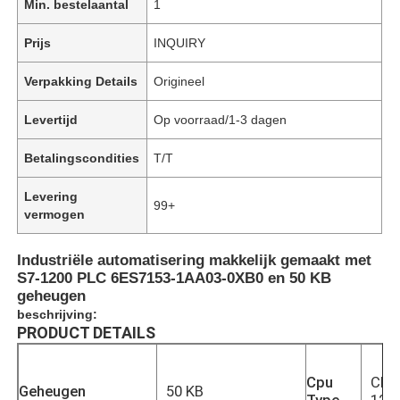
Min. bestelaantal
1
Prijs
INQUIRY
Verpakking Details
Origineel
Levertijd
Op voorraad/1-3 dagen
Betalingscondities
T/T
Levering
99+
vermogen
Industriële automatisering makkelijk gemaakt met
S7-1200 PLC 6ES7153-1AA03-0XB0 en 50 KB
geheugen
beschrijving:
PRODUCT DETAILS
Cpu
CPU
Geheugen
50 KB
Type
121