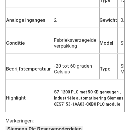
Analoge ingangen
2
Gewicht
0.5 
Fabrieksverzegelde
Conditie
Model
S7-
verpakking
-20 tot 60 graden
SIE
Bedrijfstemperatuur
Type
Celsius
Mod
,
S7-1200 PLC met 50 KB geheugen
Highlight
Industriële automatisering Siemens P
6ES7153-1AA03-0XB0 PLC module
Markeringen:
Siemens Plc Reserveonderdelen