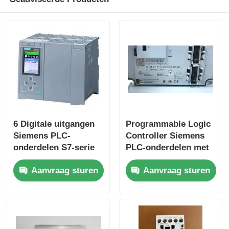
Fabriekstocht
Kwaliteitscontrole
Neem contact met ons op
6 Digitale uitgangen
Programmable Logic
Vraag een offerte
Siemens PLC-
Controller Siemens
onderdelen S7-serie
PLC-onderdelen met
Omron PLC-onderdelen
en origineel voor
25 Ns/stap CPU-
Aanvraag sturen
Aanvraag sturen
prestaties
snelheid en 2 analoge
ingangen
Allen Bradley PLC-onderdelen
Siemens PLC-onderdelen