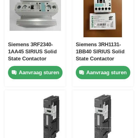
Yokogawa Stardom PLC
Hima Veiligheid Plc
Siemens 3RF2340-
Siemens 3RH1131-
1AA45 SIRIUS Solid
1BB40 SIRIUS Solid
Foxboro PLC
State Contactor
State Contactor
Aanvraag sturen
Aanvraag sturen
ICS Triplex PLC
Woodwardplc
PLC van Schneider Module
Ge-Fanuc-module