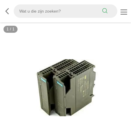
1
/
1