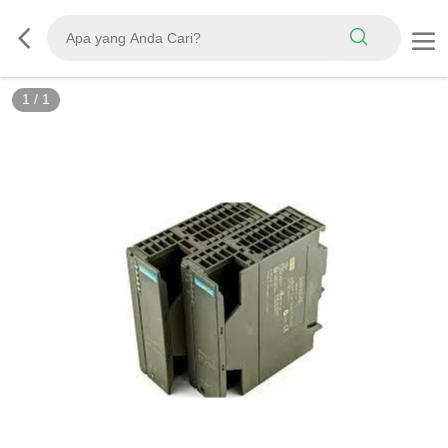
1
/
1