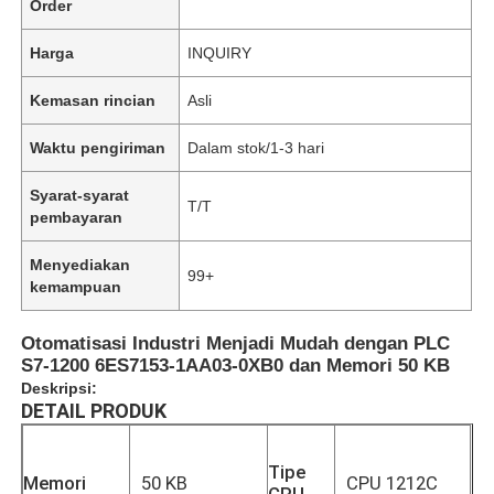
Order
Harga
INQUIRY
Kemasan rincian
Asli
Waktu pengiriman
Dalam stok/1-3 hari
Syarat-syarat
T/T
pembayaran
Menyediakan
99+
kemampuan
Otomatisasi Industri Menjadi Mudah dengan PLC
S7-1200 6ES7153-1AA03-0XB0 dan Memori 50 KB
Deskripsi:
DETAIL PRODUK
Tipe
Memori
50 KB
CPU 1212C
CPU