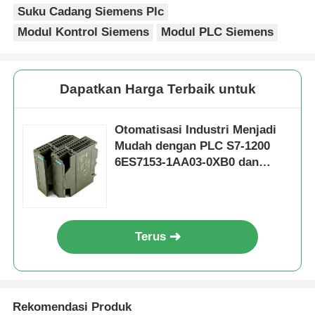
Suku Cadang Siemens Plc
Modul Kontrol Siemens
Modul PLC Siemens
Dapatkan Harga Terbaik untuk
Otomatisasi Industri Menjadi
Mudah dengan PLC S7-1200
6ES7153-1AA03-0XB0 dan
Memori 50 KB
Rumah
Terus
Produk
Rekomendasi Produk
Tentang kita