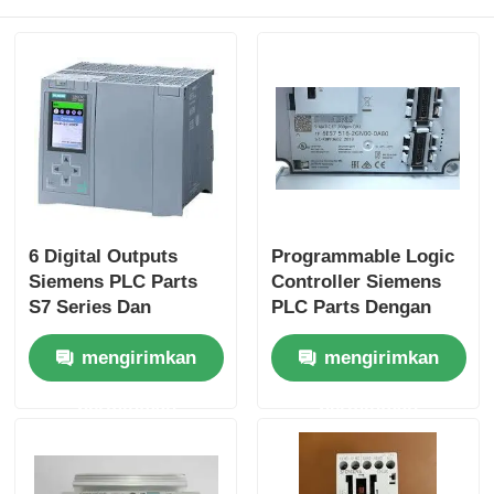
Wisata pabrik
Kontrol kualitas
Hubungi kami
6 Digital Outputs
Programmable Logic
Quote request suatu
Siemens PLC Parts
Controller Siemens
S7 Series Dan
PLC Parts Dengan
Original Untuk
Kecepatan CPU 25
Bagian PLC Omron
mengirimkan
mengirimkan
Kinerja
Ns/langkah Dan 2
Input Analog
permintaan
permintaan
Allen Bradley PLC Parts
Bagian PLC Siemens