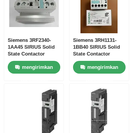
Yokogawa Stardom PLC
Hima Keselamatan Plc
Siemens 3RF2340-
Siemens 3RH1131-
1AA45 SIRIUS Solid
1BB40 SIRIUS Solid
Foxboro PLC
State Contactor
State Contactor
mengirimkan
mengirimkan
ICS Triplex PLC
permintaan
permintaan
Woodward PLC
Modul PLC Schneider
Modul GE Fanuc