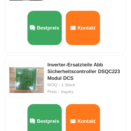
Bently Nevada-Modul
Bestpreis
Kontakt
Prosoft-Kommunikationsmodul
ABB-DCS-Steuerung
Inverter-Ersatzteile Abb
Honeywell DCS-Controller
Sicherheitscontroller DSQC223
Modul DCS
MOQ：1 Stück
Emerson-DCS-Steuerung
Preis：Inquiry
Bestpreis
Kontakt