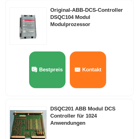
Original-ABB-DCS-Controller
Yokogawa Stardom PLC
DSQC104 Modul
Modulprozessor
Hima Safety Plc
Foxboro PLC
Bestpreis
Kontakt
ICS Triplex PLC
Woodward plc
DSQC201 ABB Modul DCS
Schneider PLC-Modul
Controller für 1024
Anwendungen
Ge-Fanuc-Modul