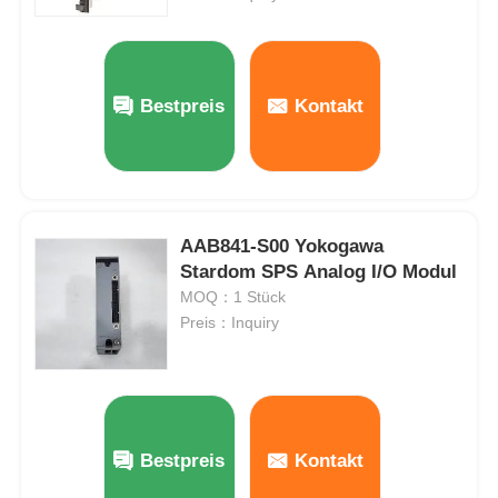
Bently Nevada-Modul
Bestpreis
Kontakt
Prosoft-Kommunikationsmodul
ABB-DCS-Steuerung
AAB841-S00 Yokogawa
Honeywell DCS-Controller
Stardom SPS Analog I/O Modul
MOQ：1 Stück
Preis：Inquiry
Emerson-DCS-Steuerung
Bestpreis
Kontakt