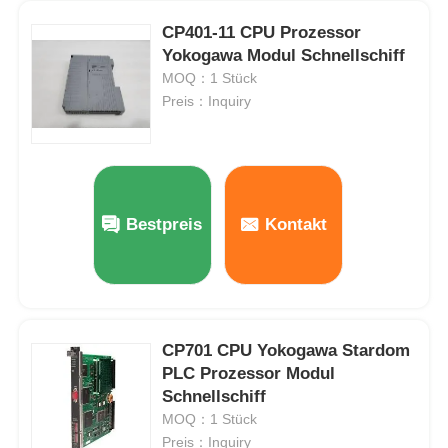
CP401-11 CPU Prozessor
Yokogawa Stardom PLC
Yokogawa Modul Schnellschiff
MOQ：1 Stück
Preis：Inquiry
Hima Safety Plc
Foxboro PLC
Bestpreis
Kontakt
ICS Triplex PLC
Woodward plc
CP701 CPU Yokogawa Stardom
Schneider PLC-Modul
PLC Prozessor Modul
Schnellschiff
MOQ：1 Stück
Ge-Fanuc-Modul
Preis：Inquiry