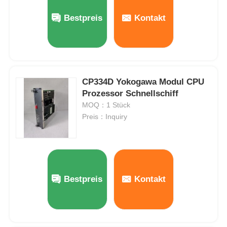
Bestpreis
Kontakt
Werksbesichtigung
Qualitätskontrolle
CP334D Yokogawa Modul CPU
Prozessor Schnellschiff
Kontakt mit uns
MOQ：1 Stück
Preis：Inquiry
Bitte um ein Angebot
Omron SPS-Teile
Bestpreis
Kontakt
Allen Bradley PLC-Teile
Siemens PLC-Teile