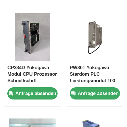
Yokogawa Stardom PLC
Hima Safety Plc
Foxboro PLC
CP334D Yokogawa
PW301 Yokogawa
ICS Triplex PLC
Modul CPU Prozessor
Stardom PLC
Schnellschiff
Leistungsmodul 100-
Woodward plc
120Vac Schnellschiff
Anfrage absenden
Anfrage absenden
Schneider PLC-Modul
Ge-Fanuc-Modul