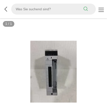
1
/
1