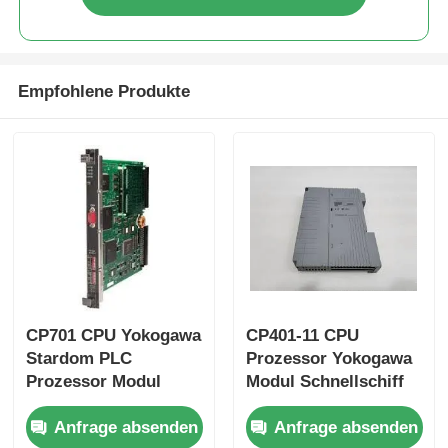
Werksbesichtigung
Empfohlene Produkte
Qualitätskontrolle
Kontakt mit uns
Bitte um ein Angebot
Omron SPS-Teile
CP701 CPU Yokogawa
CP401-11 CPU
Stardom PLC
Prozessor Yokogawa
Allen Bradley PLC-Teile
Prozessor Modul
Modul Schnellschiff
Schnellschiff
Anfrage absenden
Anfrage absenden
Siemens PLC-Teile