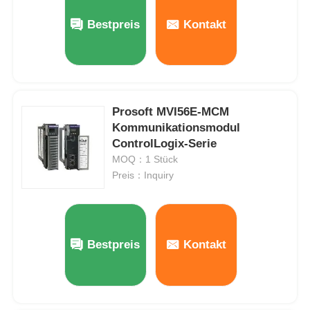
Bestpreis
Kontakt
Werksbesichtigung
Qualitätskontrolle
Prosoft MVI56E-MCM
Kommunikationsmodul
Kontakt mit uns
ControlLogix-Serie
MOQ：1 Stück
Bitte um ein Angebot
Preis：Inquiry
Omron SPS-Teile
Bestpreis
Kontakt
Allen Bradley PLC-Teile
Siemens PLC-Teile