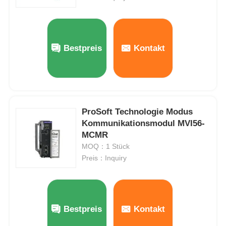
Bently Nevada-Modul
Bestpreis
Kontakt
Prosoft-Kommunikationsmodul
ABB-DCS-Steuerung
ProSoft Technologie Modus
Honeywell DCS-Controller
Kommunikationsmodul MVI56-
MCMR
MOQ：1 Stück
Emerson-DCS-Steuerung
Preis：Inquiry
Bestpreis
Kontakt