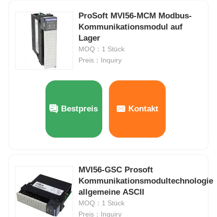
ProSoft MVI56-MCM Modbus-
Yokogawa Stardom PLC
Kommunikationsmodul auf
Lager
MOQ：1 Stück
Hima Safety Plc
Preis：Inquiry
Foxboro PLC
Bestpreis
Kontakt
ICS Triplex PLC
Woodward plc
MVI56-GSC Prosoft
Schneider PLC-Modul
Kommunikationsmodultechnologie
allgemeine ASCII
MOQ：1 Stück
Ge-Fanuc-Modul
Preis：Inquiry