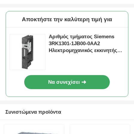
Αποκτήστε την καλύτερη τιμή για
Αριθμός τμήματος Siemens
3RK1301-1JB00-0AA2
Ηλεκτρομηχανικός εκκινητής
για τη μονάδα ελέγχου των
φρένων
Να συνεχίσει
Σπίτι
Συνιστώμενα προϊόντα
Προϊόντα
Σχετικά με εμάς