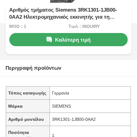
Αριθμός τμήματος Siemens 3RK1301-1JB00-
0AA2 Ηλεκτρομηχανικός εκκινητής για τη
μονάδα ελέγχου των φρένων
MOQ：1
Τιμή：INQUIRY
Καλύτερη τιμή
Περιγραφή προϊόντων
Τόπος καταγωγής
Γερμανία
Μάρκα
SIEMENS
Αριθμό μοντέλου
3RK1301-1JB00-0AA2
Ποσότητα
1