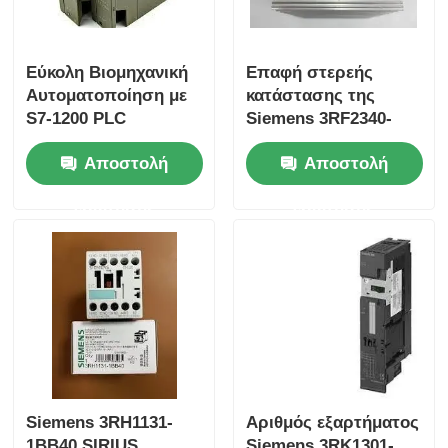
Η Yokogawa Stardom PLC
Εύκολη Βιομηχανική
Επαφή στερεής
Αυτοματοποίηση με
κατάστασης της
Hima Safety Plc
S7-1200 PLC
Siemens 3RF2340-
6ES7153-1AA03-0XB0
1AA45 SIRIUS
Αποστολή
Αποστολή
και 50 KB Μνήμη
Foxboro PLC
ερώτησης
ερώτησης
Τρηπλό PLC ολοκληρωμένων κυκλωμάτων
PLC Woodward
Ενότητα PLC Σνάιντερ
Siemens 3RH1131-
Αριθμός εξαρτήματος
Μονάδα Ge Fanuc
1BB40 SIRIUS
Siemens 3RK1301-