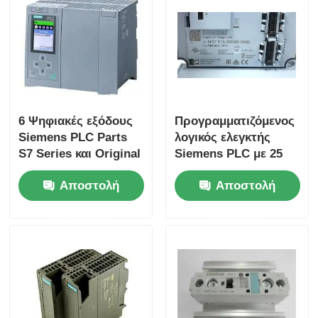
Επισκέψεις στο εργοστάσιο
Έλεγχος Ποιότητας
6 Ψηφιακές εξόδους
Προγραμματιζόμενος
Επικοινωνήστε μαζί μας
Siemens PLC Parts
λογικός ελεγκτής
S7 Series και Original
Siemens PLC με 25
για την απόδοση
Ns/step CPU
Ζητήστε Προσφορά
Αποστολή
Αποστολή
ταχύτητα και 2
αναλογικές εισόδους
ερώτησης
ερώτησης
Ανταλλακτικά Omron PLC
Μέρη PLC Allen Bradley
Μέρη PLC της Siemens