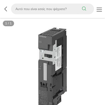
1
/
1