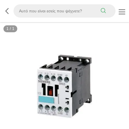
1
/
1