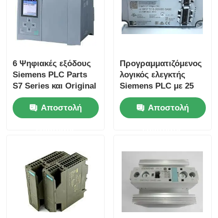
Επισκέψεις στο εργοστάσιο
Έλεγχος Ποιότητας
6 Ψηφιακές εξόδους
Προγραμματιζόμενος
Siemens PLC Parts
λογικός ελεγκτής
S7 Series και Original
Siemens PLC με 25
Επικοινωνήστε μαζί μας
για την απόδοση
Ns/step CPU
Αποστολή
Αποστολή
ταχύτητα και 2
αναλογικές εισόδους
Ζητήστε Προσφορά
ερώτησης
ερώτησης
Ανταλλακτικά Omron PLC
Μέρη PLC Allen Bradley
Μέρη PLC της Siemens