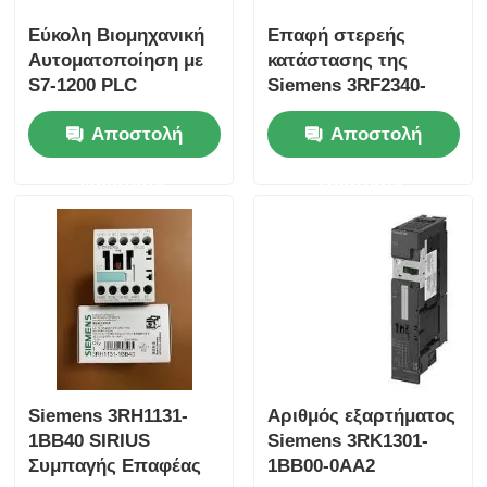
Εύκολη Βιομηχανική
Επαφή στερεής
Η Yokogawa Stardom PLC
Αυτοματοποίηση με
κατάστασης της
S7-1200 PLC
Siemens 3RF2340-
6ES7153-1AA03-0XB0
1AA45 SIRIUS
Hima Safety Plc
Αποστολή
Αποστολή
και 50 KB Μνήμη
ερώτησης
ερώτησης
Foxboro PLC
Τρηπλό PLC ολοκληρωμένων κυκλωμάτων
PLC Woodward
Ενότητα PLC Σνάιντερ
Siemens 3RH1131-
Αριθμός εξαρτήματος
1BB40 SIRIUS
Siemens 3RK1301-
Συμπαγής Επαφέας
1BB00-0AA2
Μονάδα Ge Fanuc