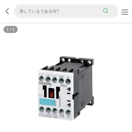
1
/
1