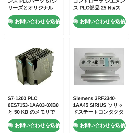
ンス PLCパーツ S7シ
コントローラ シエメン
リーズとオリジナル
ス PLC部品 25 Ns/ス
テップ CPU速度と 2
工場見学
お問い合わせを送信
お問い合わせを送信
アナログ入力
品質管理
お問い合わせ
引金 を 求め て ください
オムロンPLC部品
S7-1200 PLC
Siemens 3RF2340-
6ES7153-1AA03-0XB0
1AA45 SIRIUS ソリッ
アレン・ブラッドリー PLCパーツ
と 50 KB のメモリで
ドステートコンタクタ
産業自動化が容易にな
お問い合わせを送信
お問い合わせを送信
りました
シメンス PLC部品