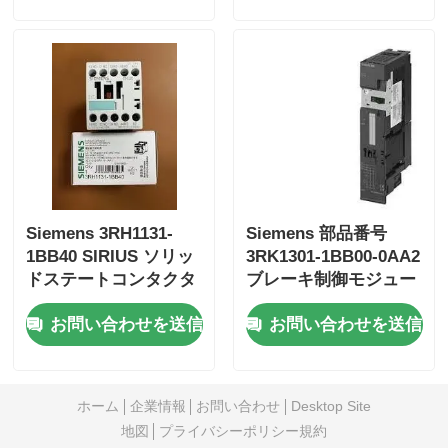
ヨコガワ・スタードム
ひま安全株式会社
フォックスボロ PLC
Siemens 3RH1131-
Siemens 部品番号
ICS Triplex PLC
1BB40 SIRIUS ソリッ
3RK1301-1BB00-0AA2
ドステートコンタクタ
ブレーキ制御モジュー
ル用電磁始動器
Woodward plc
お問い合わせを送信
お問い合わせを送信
シュナイダーPLCモジュール
ホーム
企業情報
お問い合わせ
Desktop Site
地図
プライバシーポリシー規約
Ge Fanuc モジュール