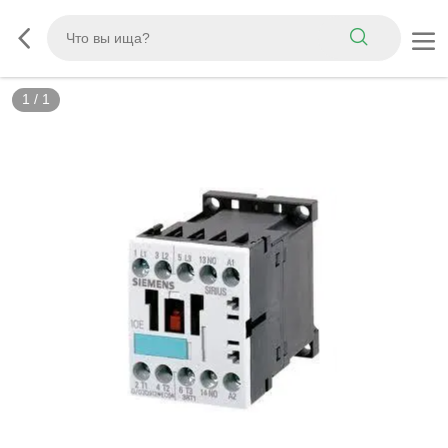
1
/
1