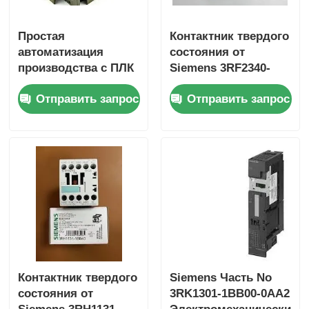
Простая
Контактник твердого
Yokogawa Stardom PLC
автоматизация
состояния от
производства с ПЛК
Siemens 3RF2340-
Хима Безопасность Plc
S7-1200 6ES7153-
1AA45 SIRIUS
Отправить запрос
Отправить запрос
1AA03-0XB0 и
памятью 50 КБ
Фоксборо ПЛК
PLC ICS Triplex
Plc Woodward
Модуль PLC Schneider
Контактник твердого
Siemens Часть No
состояния от
3RK1301-1BB00-0AA2
Модуль Ge Fanuc