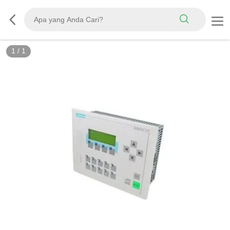
1
/
1