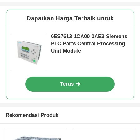
Wisata pabrik
Dapatkan Harga Terbaik untuk
6ES7613-1CA00-0AE3 Siemens
Kontrol kualitas
PLC Parts Central Processing
Unit Module
Hubungi kami
Quote request suatu
Terus
Bagian PLC Omron
Rekomendasi Produk
Allen Bradley PLC Parts
Bagian PLC Siemens