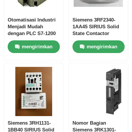
Modul Bently Nevada
Otomatisasi Industri
Siemens 3RF2340-
Menjadi Mudah
1AA45 SIRIUS Solid
Modul Komunikasi Prosoft
dengan PLC S7-1200
State Contactor
6ES7153-1AA03-0XB0
mengirimkan
mengirimkan
dan Memori 50 KB
Kontroler DCS ABB
permintaan
permintaan
Honeywell DCS Controller
Emerson DCS Controller
Siemens 3RH1131-
Nomor Bagian
1BB40 SIRIUS Solid
Siemens 3RK1301-