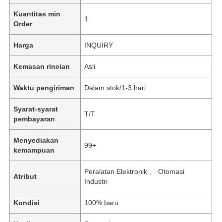
Kuantitas min
1
Order
Harga
INQUIRY
Kemasan rincian
Asli
Waktu pengiriman
Dalam stok/1-3 hari
Syarat-syarat
T/T
pembayaran
Menyediakan
99+
kemampuan
Peralatan Elektronik 、 Otomasi
Atribut
Industri
Kondisi
100% baru