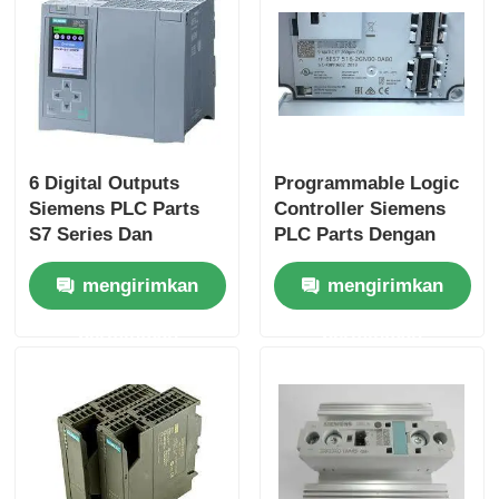
Yokogawa Stardom PLC
Hima Keselamatan Plc
6 Digital Outputs
Programmable Logic
Foxboro PLC
Siemens PLC Parts
Controller Siemens
S7 Series Dan
PLC Parts Dengan
Original Untuk
Kecepatan CPU 25
ICS Triplex PLC
mengirimkan
mengirimkan
Kinerja
Ns/langkah Dan 2
Input Analog
permintaan
permintaan
Woodward PLC
Modul PLC Schneider
Modul GE Fanuc