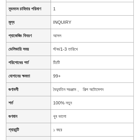
ন্যূনতম চাহিদার পরিমাণ
1
মূল্য
INQUIRY
প্যাকেজিং বিবরণ
আসল
ডেলিভারি সময়
স্টক/1-3 তারিখে
পরিশোধের শর্ত
টি/টি
যোগানের ক্ষমতা
99+
গুণাবলী
বৈদ্যুতিন সরঞ্জাম 、 শিল্প অটোমেশন
শর্ত
100% নতুন
গুণমান
খুব ভালো
গ্যারান্টি
১ বছর