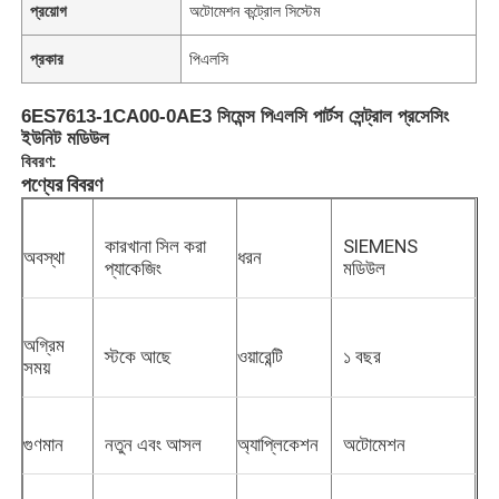
প্রয়োগ
অটোমেশন কন্ট্রোল সিস্টেম
প্রকার
পিএলসি
6ES7613-1CA00-0AE3 সিমেন্স পিএলসি পার্টস সেন্ট্রাল প্রসেসিং
ইউনিট মডিউল
বিবরণ:
পণ্যের বিবরণ
কারখানা সিল করা
SIEMENS
অবস্থা
ধরন
প্যাকেজিং
মডিউল
অগ্রিম
স্টকে আছে
ওয়ারেন্টি
১ বছর
সময়
গুণমান
নতুন এবং আসল
অ্যাপ্লিকেশন
অটোমেশন