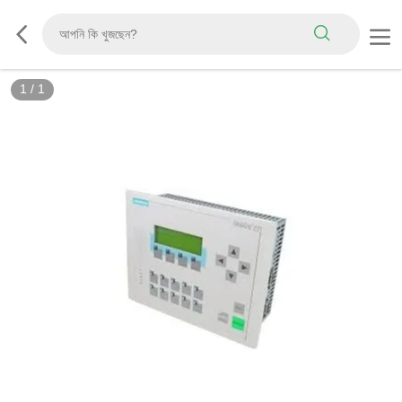
1
/
1