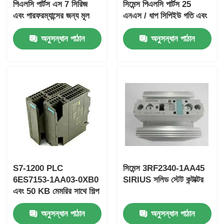
পিএলসি পার্টস এস 7 সিরিজ
সিমেন্স পিএলসি পার্টস 25
এবং পারফরম্যান্সের জন্য মূল
এনএস / ধাপ সিপিইউ গতি এবং
ইয়োকোগাওয়া স্টারডম পিএলসি
2 এনালগ ইনপুট সহ
অনুসন্ধান পাঠান
অনুসন্ধান পাঠান
হিমা সেফটি পিএলসি
ফক্সবোরো পিএলসি
আইসিএস ট্রিপলেক্স পিএলসি
উডওয়ার্ড পিএলসি
S7-1200 PLC
সিমেন্স 3RF2340-1AA45
6ES7153-1AA03-0XB0
SIRIUS সলিড স্টেট কন্টাক্টর
স্নাইডার পিএলসি মডিউল
এবং 50 KB মেমরির সাথে শিল্প
স্বয়ংক্রিয়করণ সহজ করা হয়েছে
অনুসন্ধান পাঠান
অনুসন্ধান পাঠান
জিই ফ্যানুক মডিউল