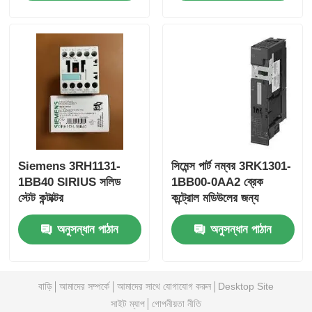
বেন্টলি নেভাদা মডিউল
প্রসফট কমিউনিকেশন মডিউল
এবিবি ডিসিএস কন্ট্রোলার
Siemens 3RH1131-
সিমেন্স পার্ট নম্বর 3RK1301-
হানিওয়েল ডিসিএস কন্ট্রোলার
1BB40 SIRIUS সলিড
1BB00-0AA2 ব্রেক
স্টেট কন্টাক্টর
কন্ট্রোল মডিউলের জন্য
এমারসন ডিসিএস কন্ট্রোলার
ইলেক্ট্রোমেকানিক্যাল স্টার্টার
অনুসন্ধান পাঠান
অনুসন্ধান পাঠান
বাড়ি
আমাদের সম্পর্কে
আমাদের সাথে যোগাযোগ করুন
Desktop Site
সাইট ম্যাপ
গোপনীয়তা নীতি