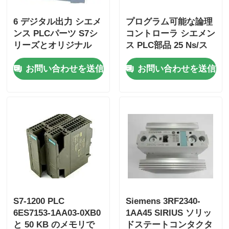
6 デジタル出力 シエメ
プログラム可能な論理
ヨコガワ・スタードム
ンス PLCパーツ S7シ
コントローラ シエメン
リーズとオリジナル
ス PLC部品 25 Ns/ス
テップ CPU速度と 2
ひま安全株式会社
お問い合わせを送信
お問い合わせを送信
アナログ入力
フォックスボロ PLC
ICS Triplex PLC
Woodward plc
シュナイダーPLCモジュール
S7-1200 PLC
Siemens 3RF2340-
6ES7153-1AA03-0XB0
1AA45 SIRIUS ソリッ
Ge Fanuc モジュール
と 50 KB のメモリで
ドステートコンタクタ