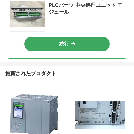
PLCパーツ 中央処理ユニット モ
ジュール
工場見学
品質管理
続行
お問い合わせ
推薦されたプロダクト
引金 を 求め て ください
オムロンPLC部品
アレン・ブラッドリー PLCパーツ
シメンス PLC部品