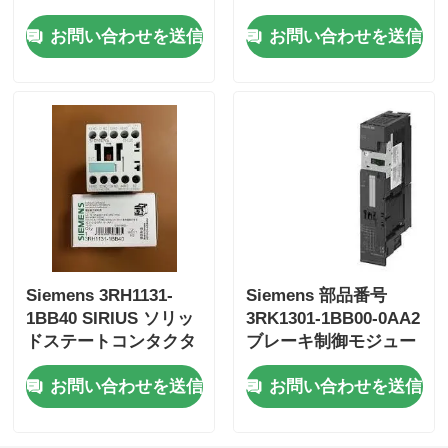
産業自動化が容易にな
お問い合わせを送信
お問い合わせを送信
りました
ベントリー・ネバダ・モジュール
プロソフト通信モジュール
ABB DCS コントローラー
ハニーウェル DCS コントローラー
Siemens 3RH1131-
Siemens 部品番号
エマーソン DCS コントローラー
1BB40 SIRIUS ソリッ
3RK1301-1BB00-0AA2
ドステートコンタクタ
ブレーキ制御モジュー
ル用電磁始動器
お問い合わせを送信
お問い合わせを送信