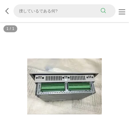
1
/
1