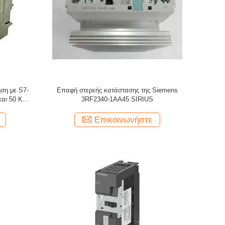
ση με S7-
Επαφή στερεής κατάστασης της Siemens
αι 50 KB
3RF2340-1AA45 SIRIUS
Επικοινωνήστε