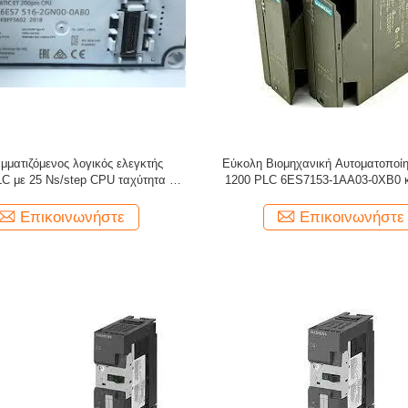
μματιζόμενος λογικός ελεγκτής
Εύκολη Βιομηχανική Αυτοματοποίη
C με 25 Ns/step CPU ταχύτητα και
1200 PLC 6ES7153-1AA03-0XB0 κ
2 αναλογικές εισόδους
Μνήμη
Επικοινωνήστε
Επικοινωνήστε