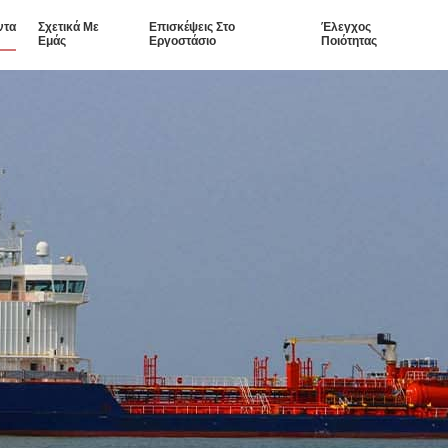
ντα
Σχετικά Με
Επισκέψεις Στο
Έλεγχος
Εμάς
Εργοστάσιο
Ποιότητας