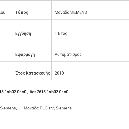
ίου
Τύπος
Μονάδα SIEMENS
Εγγύηση
1 Έτος
Εφαρμογή
Αυτοματισμός
Έτος Κατασκευής
2018
13 1sb02 0ac0
,
6es7613 1sb02 0ac0
 Siemens
,
Μονάδα PLC της Siemens