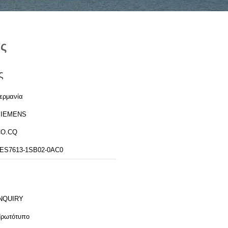
ας
ς
ερμανία
SIEMENS
CO.CQ
ES7613-1SB02-0AC0
NQUIRY
ρωτότυπο