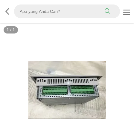
1
/
1