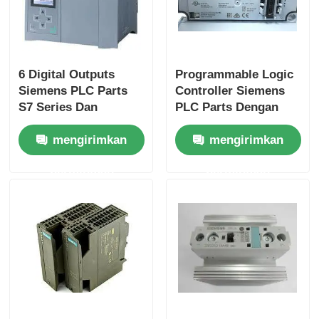
Yokogawa Stardom PLC
6 Digital Outputs
Programmable Logic
Hima Keselamatan Plc
Siemens PLC Parts
Controller Siemens
S7 Series Dan
PLC Parts Dengan
Original Untuk
Kecepatan CPU 25
Foxboro PLC
mengirimkan
mengirimkan
Kinerja
Ns/langkah Dan 2
Input Analog
permintaan
permintaan
ICS Triplex PLC
Woodward PLC
Modul PLC Schneider
Modul GE Fanuc