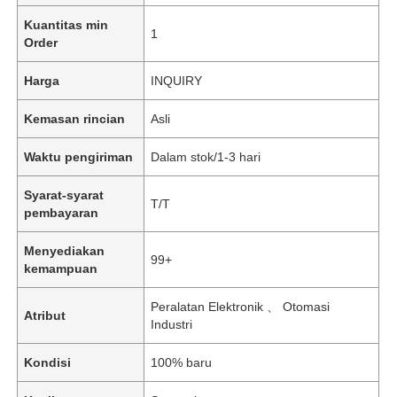
Kuantitas min
1
Order
Harga
INQUIRY
Kemasan rincian
Asli
Waktu pengiriman
Dalam stok/1-3 hari
Syarat-syarat
T/T
pembayaran
Menyediakan
99+
kemampuan
Peralatan Elektronik 、 Otomasi
Atribut
Industri
Kondisi
100% baru