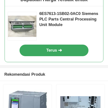
6ES7613-1SB02-0AC0 Siemens
Wisata pabrik
PLC Parts Central Processing
Unit Module
Kontrol kualitas
Hubungi kami
Terus
Quote request suatu
Rekomendasi Produk
Bagian PLC Omron
Allen Bradley PLC Parts
Bagian PLC Siemens