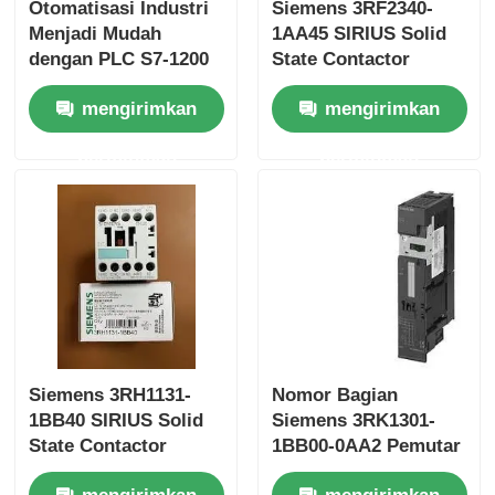
Otomatisasi Industri
Siemens 3RF2340-
Menjadi Mudah
1AA45 SIRIUS Solid
Modul Bently Nevada
dengan PLC S7-1200
State Contactor
6ES7153-1AA03-0XB0
mengirimkan
mengirimkan
dan Memori 50 KB
Modul Komunikasi Prosoft
permintaan
permintaan
Kontroler DCS ABB
Honeywell DCS Controller
Emerson DCS Controller
Siemens 3RH1131-
Nomor Bagian
1BB40 SIRIUS Solid
Siemens 3RK1301-
State Contactor
1BB00-0AA2 Pemutar
elektromekanik untuk