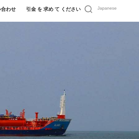
Japanese
い合わせ
引金 を 求め て ください