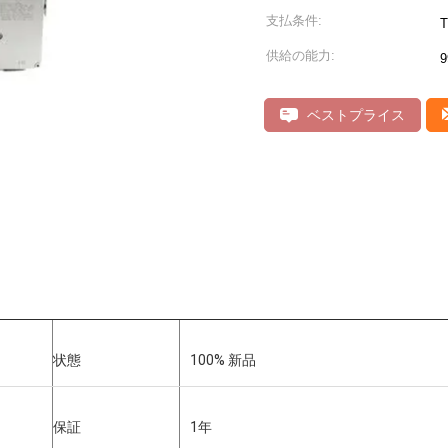
支払条件:
T
供給の能力:
9
ベストプライス
状態
100% 新品
保証
1年