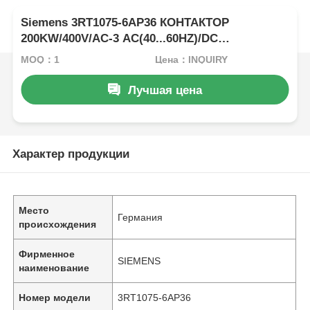
Siemens 3RT1075-6AP36 КОНТАКТОР
200KW/400V/AC-3 AC(40...60HZ)/DC
УПРАВЛЕНИЕ UC 220-240V
MOQ：1
Цена：INQUIRY
ВСПОМОГАТЕЛЬНЫЕ КОНТАКТЫ 2NO+2NC 3-
ПОЛЮСНЫЙ
Лучшая цена
Характер продукции
Место
Германия
происхождения
Фирменное
SIEMENS
наименование
Номер модели
3RT1075-6AP36