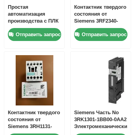
Простая
Контактник твердого
автоматизация
состояния от
Yokogawa Stardom PLC
производства с ПЛК
Siemens 3RF2340-
S7-1200 6ES7153-
1AA45 SIRIUS
Отправить запрос
Отправить запрос
1AA03-0XB0 и
Хима Безопасность Plc
памятью 50 КБ
Фоксборо ПЛК
PLC ICS Triplex
Plc Woodward
Модуль PLC Schneider
Контактник твердого
Siemens Часть No
состояния от
3RK1301-1BB00-0AA2
Siemens 3RH1131-
Электромеханический
Модуль Ge Fanuc
1BB40 SIRIUS
стартер для модуля