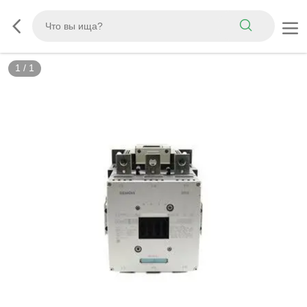
1
/
1